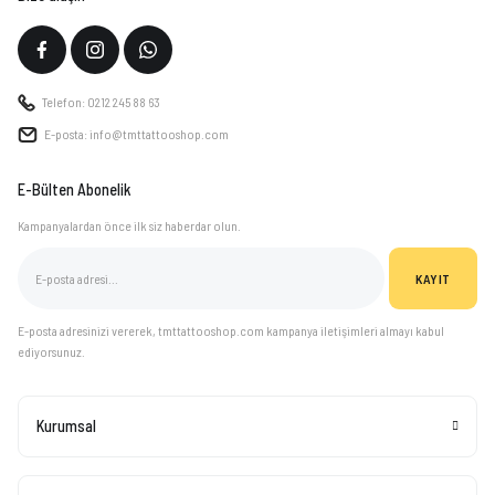
Telefon: 0212 245 88 63
E-posta: info@tmttattooshop.com
E-Bülten Abonelik
Kampanyalardan önce ilk siz haberdar olun.
KAYIT
E-posta adresinizi vererek, tmttattooshop.com kampanya iletişimleri almayı kabul
ediyorsunuz.
Kurumsal