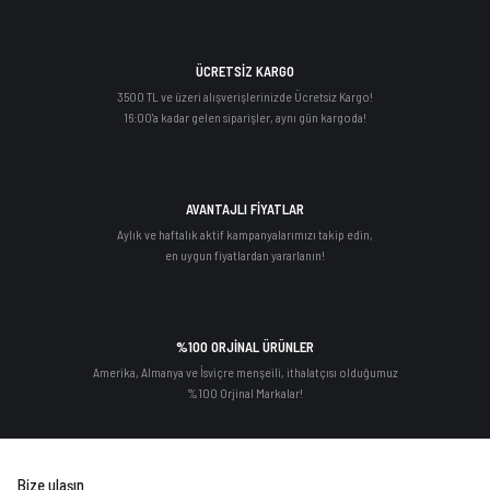
ÜCRETSİZ KARGO
3500 TL ve üzeri alışverişlerinizde Ücretsiz Kargo!
16:00'a kadar gelen siparişler, aynı gün kargoda!
AVANTAJLI FİYATLAR
Aylık ve haftalık aktif kampanyalarımızı takip edin,
en uygun fiyatlardan yararlanın!
%100 ORJİNAL ÜRÜNLER
Amerika, Almanya ve İsviçre menşeili, ithalatçısı olduğumuz
%100 Orjinal Markalar!
Bize ulaşın