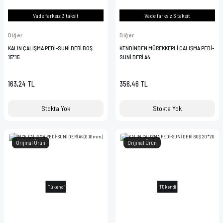
Vade farksız 3 taksit
Vade farksız 3 taksit
Diğer
Diğer
KALIN ÇALIŞMA PEDİ-SUNİ DERİ BOŞ
KENDİNDEN MÜREKKEPLİ ÇALIŞMA PEDİ-
15*15
SUNİ DERİ A4
163,24 TL
356,46 TL
Stokta Yok
Stokta Yok
Orijinal Ürün
Orijinal Ürün
Tükendi
Tükendi