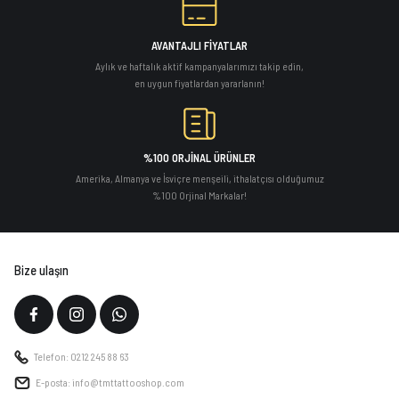
AVANTAJLI FİYATLAR
Aylık ve haftalık aktif kampanyalarımızı takip edin,
en uygun fiyatlardan yararlanın!
%100 ORJİNAL ÜRÜNLER
Amerika, Almanya ve İsviçre menşeili, ithalatçısı olduğumuz
%100 Orjinal Markalar!
Bize ulaşın
Telefon: 0212 245 88 63
E-posta: info@tmttattooshop.com