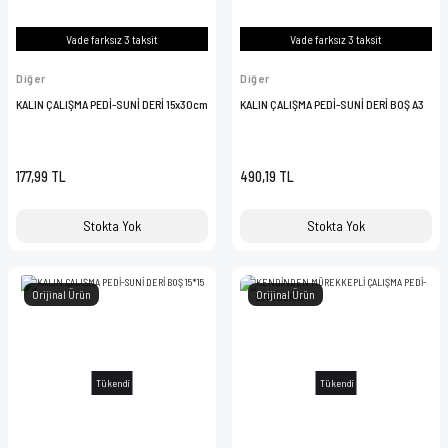
VAZELİN ÇUBUĞU
Vade farksız 3 taksit
Vade farksız 3 taksit
YAY SETİ
Diğer
Diğer
KALIN ÇALIŞMA PEDİ-SUNİ DERİ 15x30cm
KALIN ÇALIŞMA PEDİ-SUNİ DERİ BOŞ A3
177,99 TL
490,19 TL
Stokta Yok
Stokta Yok
Orijinal Ürün
Orijinal Ürün
Tükendi
Tükendi