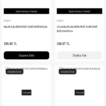
KWADRON
KAFA LAMBASI
Vade farksız 3 taksit
Vade farksız 3 taksit
PANTHERA INK
KARTUŞ İĞNE STANDI
Diğer
Diğer
KALIN ÇALIŞMA PEDİ-SUNİ DERİ BOŞ A4
LİLA KALIN ÇALIŞMA PEDİ-SUNİ DERİ
POLYNESIAN INK
KORUMA POŞETLERİ
BOŞ 20x30cm
STARBRITE
MAKİNA PARÇALARI
385,96 TL
296,97 TL
VIKING BY DYNAMIC
PRATİK KALEMİ
Sepete Ekle
Stokta Yok
ŞİŞELER
Orijinal Ürün
Orijinal Ürün
STREÇ FİLMLER
TEMİZLEME ÜRÜNLERİ
Tükendi
Tükendi
TUTACAK KORUYUCULARI