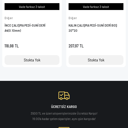
Vade farksız 3 taksit
Vade farksız 3 taksit
Diğer
Diğer
İNCE ÇALIŞMA PEDİ-SUNİ DERİ
KALIN ÇALIŞMA PEDİ-SUNİ DERİ BOŞ
A4(0.10mm)
20*20
118,98 TL
207,97 TL
Stokta Yok
Stokta Yok
ÜCRETSİZ KARGO
3500 TL ve üzeri alışverişlerinizde Ücretsiz Kargo!
16:00'a kadar gelen siparişler, aynı gün kargoda!