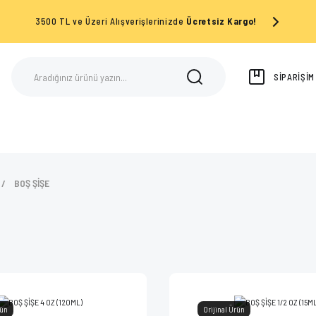
3500 TL ve Üzeri Alışverişlerinizde
Ücretsiz Kargo!
SİPARİŞİ
BOŞ ŞİŞE
rün
Orijinal Ürün