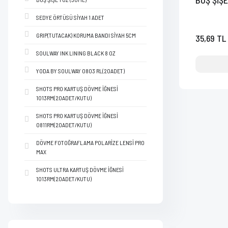
BOŞ ŞİŞE
SEDYE ÖRTÜSÜ SİYAH 1 ADET
GRIP(TUTACAK) KORUMA BANDI SİYAH 5CM
35,69 TL
SOULWAY INK LINING BLACK 8 OZ
YODA BY SOULWAY 0803 RL(20ADET)
SHOTS PRO KARTUŞ DÖVME İĞNESİ
1013RM(20ADET/KUTU)
SHOTS PRO KARTUŞ DÖVME İĞNESİ
0811RM(20ADET/KUTU)
DÖVME FOTOĞRAFLAMA POLARİZE LENSİ PRO
MAX
SHOTS ULTRA KARTUŞ DÖVME İĞNESİ
1013RM(20ADET/KUTU)