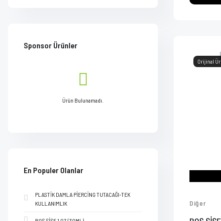
Sponsor Ürünler
Orijinal Ü
Ürün Bulunamadı.
En Populer Olanlar
PLASTİK DAMLA PİERCİNG TUTACAĞI-TEK
Diğer
KULLANIMLIK
BOŞ ŞİŞE 1 OZ (30ML)