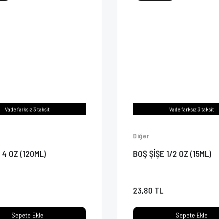
Vade farksız 3 taksit
Vade farksız 3 taksit
Diğer
 4 OZ (120ML)
BOŞ ŞİŞE 1/2 OZ (15ML)
23,80 TL
Sepete Ekle
Sepete Ekle