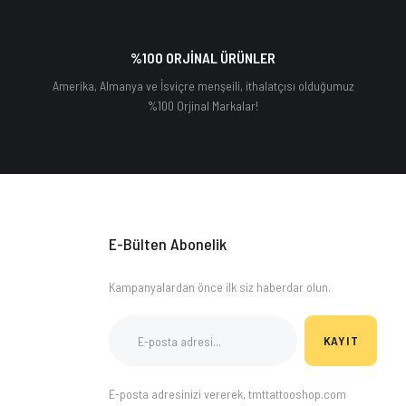
%100 ORJİNAL ÜRÜNLER
Amerika, Almanya ve İsviçre menşeili, ithalatçısı olduğumuz
%100 Orjinal Markalar!
E-Bülten Abonelik
Kampanyalardan önce ilk siz haberdar olun.
KAYIT
E-posta adresinizi vererek, tmttattooshop.com