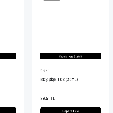
Vade farksız 3 taksit
Diğer
BOŞ ŞİŞE 1 OZ (30ML)
29,51 TL
Sepete Ekle