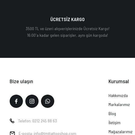
ÜCRETSİZ KARGO
3500 TL ve üzeri alışverişlerinizde Ücretsiz Kargo!
16:00'a kadar gelen siparişler, aynı gün kargoda!
Bize ulaşın
Kurumsal
Hakkımızda
Markalarımız
Blog
Telefon: 0212 245 88 63
İletişim
Mağazalarımız
E-posta: info@tmttattooshop.com