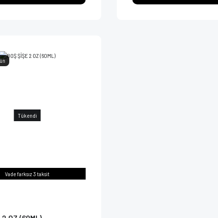
rün
Tükendi
Vade farksız 3 taksit