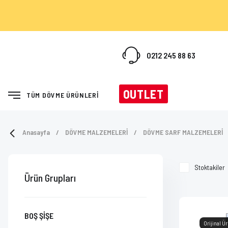
0212 245 88 63
OUTLET
TÜM DÖVME ÜRÜNLERİ
Anasayfa
DÖVME MALZEMELERİ
DÖVME SARF MALZEMELERİ
Stoktakiler
Ürün Grupları
BOŞ ŞİŞE
Orijinal Ü