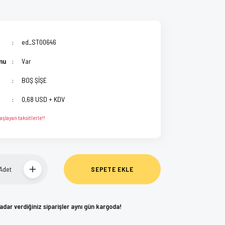
ed_ST00646
mu
Var
BOŞ ŞİŞE
0,68 USD + KDV
aşlayan taksitlerle!!
Adet
SEPETE EKLE
kadar verdiğiniz siparişler aynı gün kargoda!