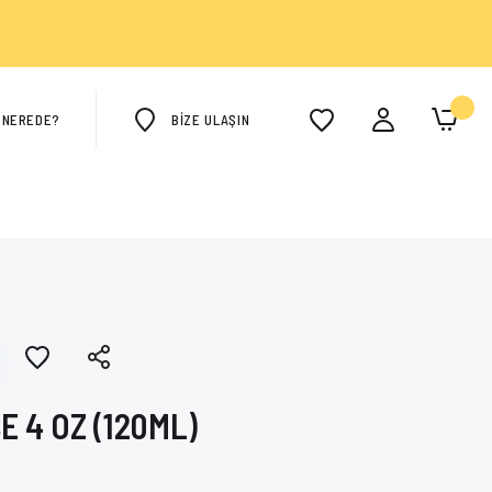
M NEREDE?
BİZE ULAŞIN
E 4 OZ (120ML)