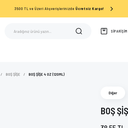
3500 TL ve Üzeri Alışverişlerinizde
Ücretsiz Kargo!
SİPARİŞİ
BOŞ ŞİŞE
BOŞ ŞİŞE 4 OZ (120ML)
Diğer
BOŞ ŞİŞ
38,55 TL