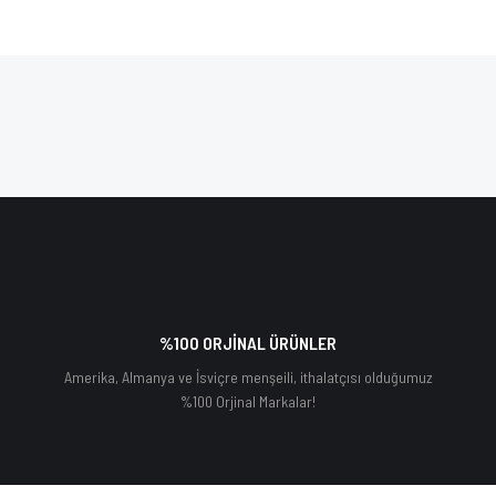
%100 ORJİNAL ÜRÜNLER
Amerika, Almanya ve İsviçre menşeili, ithalatçısı olduğumuz
%100 Orjinal Markalar!