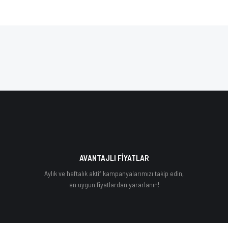
AVANTAJLI FİYATLAR
Aylık ve haftalık aktif kampanyalarımızı takip edin,
en uygun fiyatlardan yararlanın!