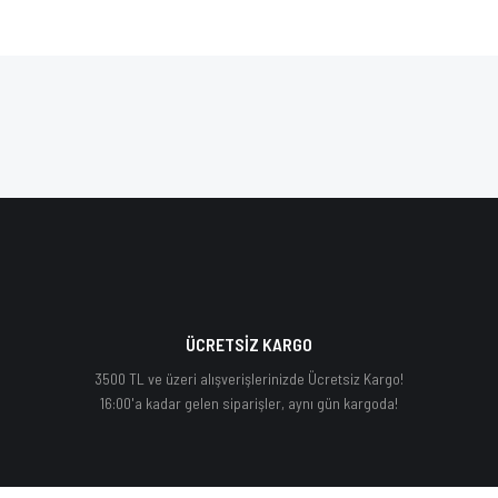
ÜCRETSİZ KARGO
3500 TL ve üzeri alışverişlerinizde Ücretsiz Kargo!
16:00'a kadar gelen siparişler, aynı gün kargoda!