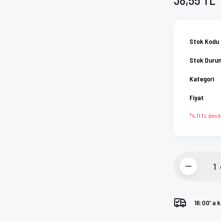
Stok Kodu
Stok Duru
Kategori
Fiyat
*4,11 TL den b
16:00’ a 