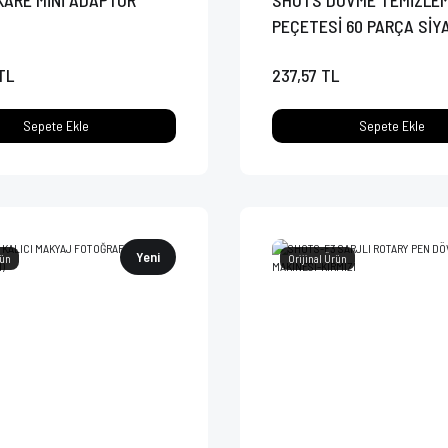
KARE MİNİ ADAPTÖR
SHOTS DÖVME TEMİZLE
PEÇETESİ 60 PARÇA SİY
TL
237,57 TL
Sepete Ekle
Sepete Ekle
Yeni
rün
Orijinal Ürün