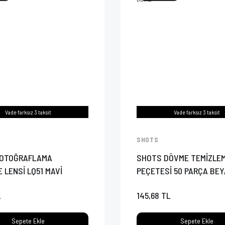
Vade farksız 3 taksit
Vade farksız 3 taksit
SHOTS
FOTOĞRAFLAMA
SHOTS DÖVME TEMİZLE
 LENSİ LQ51 MAVİ
PEÇETESİ 50 PARÇA BE
L
145,68 TL
Sepete Ekle
Sepete Ekle