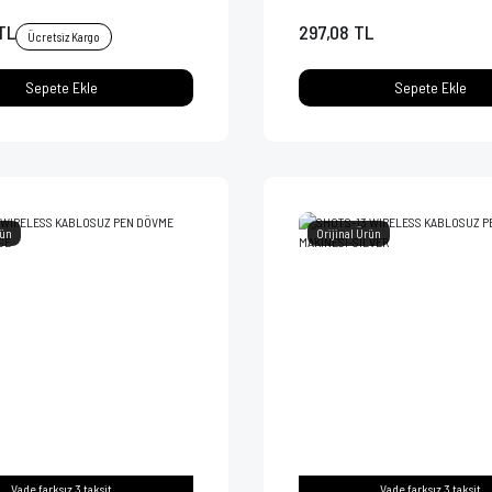
TL
297,08 TL
Ücretsiz Kargo
Sepete Ekle
Sepete Ekle
rün
Orijinal Ürün
Vade farksız 3 taksit
Vade farksız 3 taksit