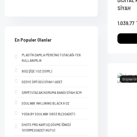
DİJİTAL 
SİYAH
1.039,77 
En Populer Olanlar
PLASTİK DAMLA PİERCİNG TUTACAĞI-TEK
KULLANIMLIK
BOŞ ŞİŞE 1 OZ (30ML)
Orijinal Ü
SEDYE ÖRTÜSÜ SİYAH 1 ADET
GRIP(TUTACAK) KORUMA BANDI SİYAH 5CM
SOULWAY INK LINING BLACK 8 OZ
YODA BY SOULWAY 0803 RL(20ADET)
SHOTS PRO KARTUŞ DÖVME İĞNESİ
1013RM(20ADET/KUTU)