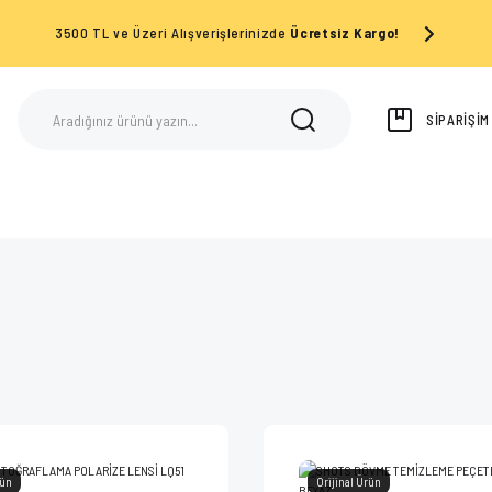
3500 TL ve Üzeri Alışverişlerinizde
Ücretsiz Kargo!
SİPARİŞİ
rün
Orijinal Ürün