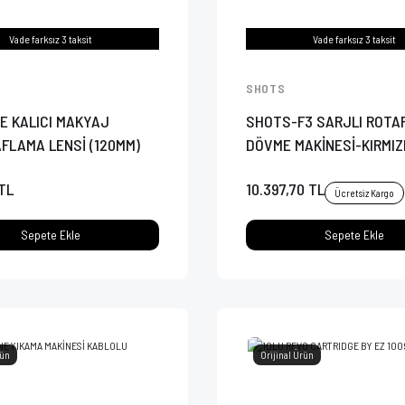
Vade farksız 3 taksit
Vade farksız 3 taksit
SHOTS
E KALICI MAKYAJ
SHOTS-F3 SARJLI ROTA
FLAMA LENSİ (120MM)
DÖVME MAKİNESİ-KIRMIZ
 TL
10.397,70 TL
Ücretsiz Kargo
Sepete Ekle
Sepete Ekle
rün
Orijinal Ürün