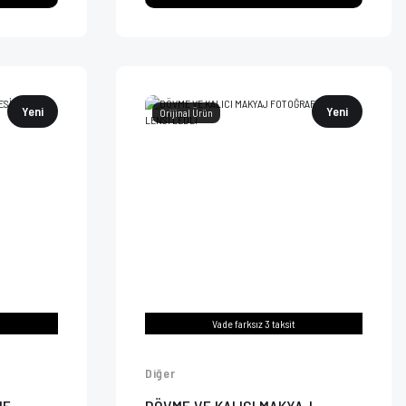
Yeni
Yeni
Orijinal Ürün
Vade farksız 3 taksit
Diğer