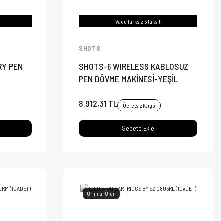
Vade farksız 3 taksit
SHOTS
RY PEN
SHOTS-6 WIRELESS KABLOSUZ
I
PEN DÖVME MAKİNESİ-YEŞİL
8.912,31 TL
Ücretsiz Kargo
Sepete Ekle
Orijinal Ürün