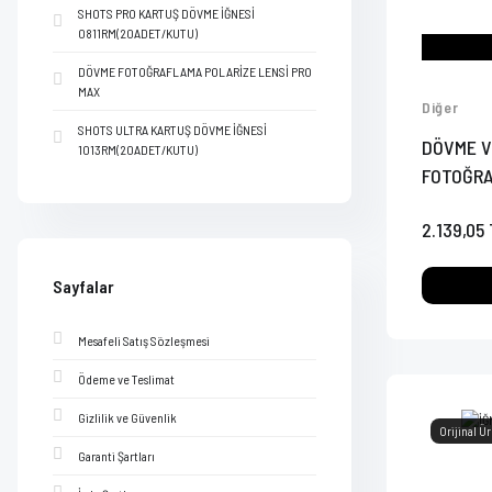
SHOTS PRO KARTUŞ DÖVME İĞNESİ
0811RM(20ADET/KUTU)
DÖVME FOTOĞRAFLAMA POLARİZE LENSİ PRO
MAX
Diğer
SHOTS ULTRA KARTUŞ DÖVME İĞNESİ
DÖVME V
1013RM(20ADET/KUTU)
FOTOĞRA
2.139,05
Sayfalar
Mesafeli Satış Sözleşmesi
Ödeme ve Teslimat
Gizlilik ve Güvenlik
Orijinal Ü
Garanti Şartları