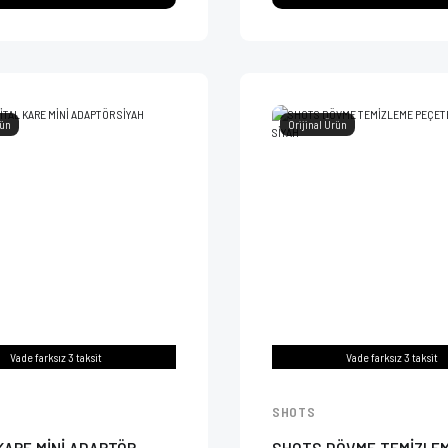
rün
Orijinal Ürün
Vade farksız 3 taksit
Vade farksız 3 taksit
SHOTS