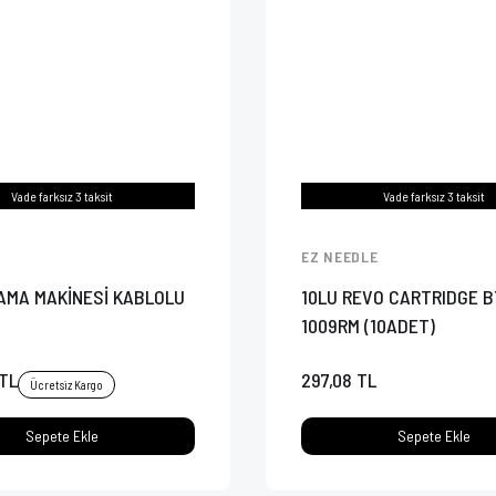
Vade farksız 3 taksit
Vade farksız 3 taksit
EZ NEEDLE
KAMA MAKİNESİ KABLOLU
10LU REVO CARTRIDGE B
1009RM (10ADET)
 TL
297,08 TL
Ücretsiz Kargo
Sepete Ekle
Sepete Ekle