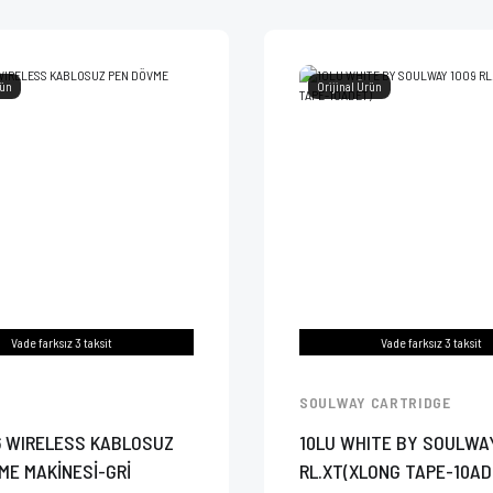
rün
Orijinal Ürün
Vade farksız 3 taksit
Vade farksız 3 taksit
SOULWAY CARTRIDGE
 WIRELESS KABLOSUZ
10LU WHITE BY SOULWA
ME MAKİNESİ-GRİ
RL.XT(XLONG TAPE-10AD