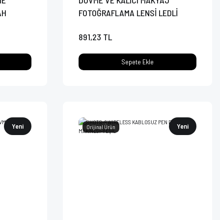
ME
DÖVME VE KALICI MAKYAJ
AH
FOTOĞRAFLAMA LENSİ LEDLİ
891,23 TL
Sepete Ekle
Yeni
Yeni
Orijinal Ürün