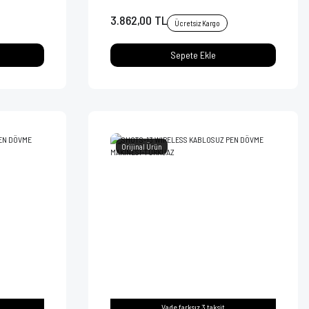
3.862,00 TL
Ücretsiz Kargo
Sepete Ekle
Orijinal Ürün
Vade farksız 3 taksit