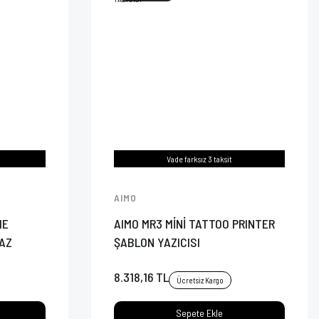
Vade farksız 3 taksit
AIMO
ME
AIMO MR3 MİNİ TATTOO PRINTER
YAZ
ŞABLON YAZICISI
8.318,16 TL
Ücretsiz Kargo
Sepete Ekle