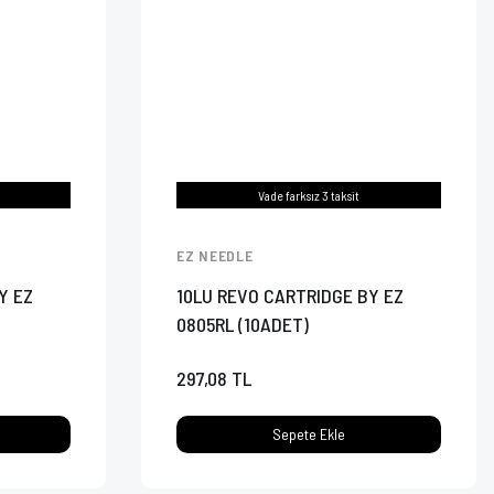
Vade farksız 3 taksit
EZ NEEDLE
Y EZ
10LU REVO CARTRIDGE BY EZ
0805RL (10ADET)
297,08 TL
Sepete Ekle