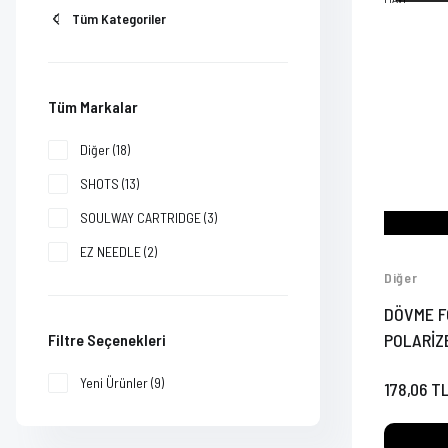
Tüm Kategoriler
Tüm Markalar
Diğer (18)
SHOTS (13)
SOULWAY CARTRIDGE (3)
EZ NEEDLE (2)
Diğer
SOULWAY (2)
DÖVME 
AIMO (1)
POLARİZE
Filtre Seçenekleri
AIRBRUSH TATTOO (1)
Yeni Ürünler (9)
178,06 T