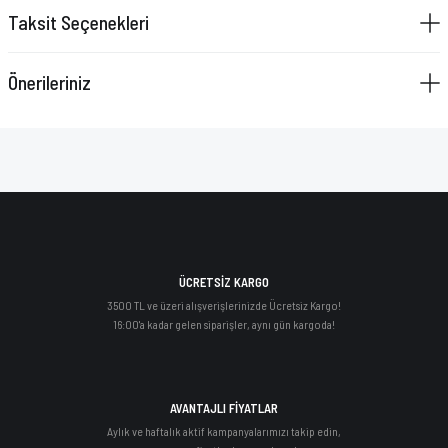
Taksit Seçenekleri
Önerileriniz
ÜCRETSİZ KARGO
3500 TL ve üzeri alışverişlerinizde Ücretsiz Kargo!
16:00'a kadar gelen siparişler, aynı gün kargoda!
AVANTAJLI FİYATLAR
Aylık ve haftalık aktif kampanyalarımızı takip edin,