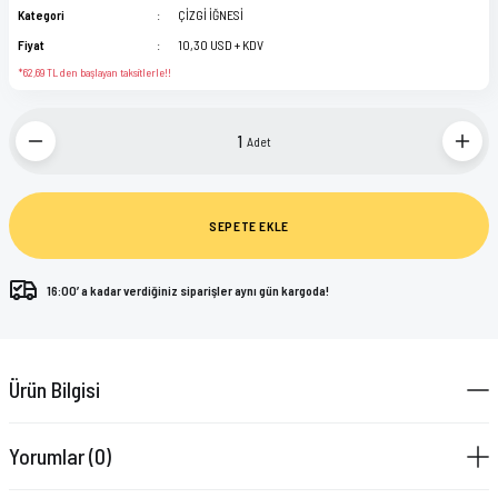
Kategori
ÇİZGİ İĞNESİ
Fiyat
10,30 USD + KDV
*62,69 TL den başlayan taksitlerle!!
Adet
SEPETE EKLE
16:00’ a kadar verdiğiniz siparişler aynı gün kargoda!
Ürün Bilgisi
Yorumlar (0)