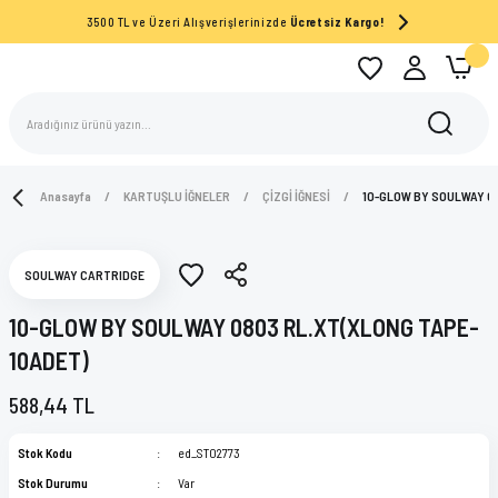
3500 TL ve Üzeri Alışverişlerinizde
Ücretsiz Kargo!
Anasayfa
KARTUŞLU İĞNELER
ÇİZGİ İĞNESİ
10-GLOW BY SOULWAY 08
SOULWAY CARTRIDGE
10-GLOW BY SOULWAY 0803 RL.XT(XLONG TAPE-
10ADET)
588,44 TL
Stok Kodu
ed_ST02773
Stok Durumu
Var