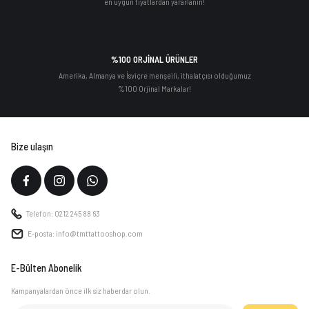
en uygun fiyatlardan yararlanın!
%100 ORJİNAL ÜRÜNLER
Amerika, Almanya ve İsviçre menşeili, ithalatçısı olduğumuz
%100 Orjinal Markalar!
Bize ulaşın
Telefon: 0212 245 88 63
E-posta: info@tmttattooshop.com
E-Bülten Abonelik
Kampanyalardan önce ilk siz haberdar olun.