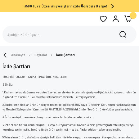
3500 TL ve Üzeri Alışverişlerinizde
Ücretsiz Kargo!
Anasayfa
Sayfalar
İade Şartları
İade Şartları
TÜKETİCİ HAKLARI – CAYMA – İPTAL İADE KOŞULLARI
GENEL:
1.
Kullanmakta olduğunuz web sitesi üzerinden elektronik ortamda sipariş verdiğiniz takdirde, size sunulan ön
bilgilendirme formunu ve mesafeli satış sözleşmesini kabul etmiş sayılırsınız.
2.
Alıcılar, satın aldıkları ürünün satış ve teslimi ile ilgili olarak 6502 sayılı Tüketicinin Korunması Hakkında Kanun
ve Mesafeli Sözleşmeler Yönetmeliği (RG:27.11.2014/29188) hükümleri ile yürürlükteki diğer yasalara tabidir.
3.
Ürün sevkiyat masrafı olan kargo ücretleri alıcılar tarafından ödenecektir.
4.
Satın alınan her bir ürün, 30 günlük yasal süreyi aşmamak kaydı ile alıcının gösterdiği adresteki kişi ve/veya
kuruluşa teslim edilir. Bu süre içinde ürün teslim edilmez ise, Alıcılar sözleşmeyi sona erdirebilir.
5.
Satın alınan ürün, eksiksiz ve siparişte belirtilen niteliklere uygun ve varsa garanti belgesi, kullanım klavuzu