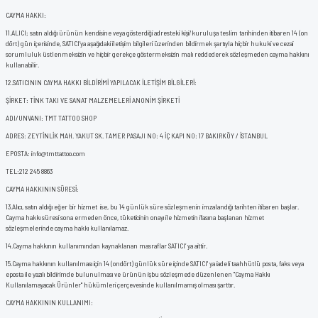
CAYMA HAKKI:
11.
ALICI; satın aldığı ürünün kendisine veya gösterdiği adresteki kişi/kuruluşa teslim tarihinden itibaren 14 (on
dört) gün içerisinde, SATICI’ya aşağıdaki iletişim bilgileri üzerinden bildirmek şartıyla hiçbir hukuki ve cezai
sorumluluk üstlenmeksizin ve hiçbir gerekçe göstermeksizin malı reddederek sözleşmeden cayma hakkını
kullanabilir.
12.
SATICININ CAYMA HAKKI BİLDİRİMİ YAPILACAK İLETİŞİM BİLGİLERİ:
ŞİRKET: TİNK TAKI VE SANAT MALZEMELERİ ANONİM ŞİRKETİ
ADI/UNVANI: TMT TATTOO SHOP
ADRES: ZEYTİNLİK MAH. YAKUT SK. TAMER PASAJI NO: 4 İÇ KAPI NO: 17 BAKIRKÖY / İSTANBUL
EPOSTA: info@tmttattoo.com
TEL:212 245 8863
CAYMA HAKKININ SÜRESİ:
13.
Alıcı, satın aldığı eğer bir hizmet ise, bu 14 günlük süre sözleşmenin imzalandığı tarihten itibaren başlar.
Cayma hakkı süresi sona ermeden önce, tüketicinin onayı ile hizmetin ifasına başlanan hizmet
sözleşmelerinde cayma hakkı kullanılamaz.
14.
Cayma hakkının kullanımından kaynaklanan masraflar SATICI’ ya aittir.
15.
Cayma hakkının kullanılması için 14 (ondört) günlük süre içinde SATICI' ya iadeli taahhütlü posta, faks veya
eposta ile yazılı bildirimde bulunulması ve ürünün işbu sözleşmede düzenlenen "Cayma Hakkı
Kullanılamayacak Ürünler" hükümleri çerçevesinde kullanılmamış olması şarttır.
CAYMA HAKKININ KULLANIMI: