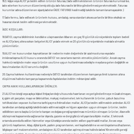
16.
3. kişiye veya ALICI’ ya teslim edilen ürünün faturası, (İade edilmek istenen ürünün faturası kurumsal ise,
iade ederken kurumun düzenlemiş olduğu iade faturası ile birlikte gönderilmesi gerekmektedir. Faturası
kurumlar adına düzenlenen sipariş iadeleri İADE FATURASI kesilmediği takdirde tamamlanamayacaktır.)
17.
İade formu, İade edilecek ürünlerin kutusu, ambalajı, varsa standart aksesuarları ile birlikte eksiksiz ve
hasarsız olarak teslim edilmesi gerekmektedir.
İADE KOŞULLARI:
18.
SATICI, cayma bildiriminin kendisine ulaşmasından itibaren en geç 10 günlük süre içerisinde toplam bedeli
ve ALICI’yı borç altına sokan belgeleri ALICI’ ya iade etmek ve 20 günlük süre içerisinde malı iade almakla
yükümlüdür.
19.
ALICI’ nın kusurundan kaynaklanan bir nedenle malın değerinde bir azalma olursa veya iade
imkânsızlaşırsa ALICI kusuru oranında SATICI’ nın zararlarını tazmin etmekle yükümlüdür. Ancak cayma
hakkı süresi içinde malın veya ürünün usulüne uygun kullanılması sebebiyle meydana gelen değişiklik ve
bozulmalardan ALICI sorumlu değildir.
20.
Cayma hakkının kullanılması nedeniyle SATICI tarafından düzenlenen kampanya limit tutarının altına
düşülmesi halinde kampanya kapsamında faydalanılan indirim miktarı iptal edilir.
CAYMA HAKKI KULLANILAMAYACAK ÜRÜNLER:
21.
ALICI’nın isteği veya açıkça kişisel ihtiyaçları doğrultusunda hazırlanan ve geri gönderilmeye müsait olmayan,
iç giyim alt parçaları, mayo ve bikini altları, makyaj malzemeleri, tek kullanımlık ürünler, çabuk bozulma
tehlikesi olan veya son kullanma tarihi geçme ihtimali olan mallar, ALICI’ya teslim edilmesinin ardından ALICI
tarafından ambalajı açıldığı takdirde iade edilmesi sağlık ve hijyen açısından uygun olmayan ürünler, teslim
edildikten sonra başka ürünlerle karışan ve doğası gereği ayrıştırılması mümkün olmayan ürünler, Abonelik
sözleşmesi kapsamında sağlananlar dışında, gazete ve dergi gibi süreli yayınlara ilişkin mallar, Elektronik
ortamda anında ifa edilen hizmetler veya tüketiciye anında teslim edilen gayrimaddi mallar, ile ses veya
görüntü kayıtlarının, kitap, dijital içerik, yazılım programlarının, veri kaydedebilme ve veri depolama cihazlarının,
bilgisayar sarf malzemelerinin, ambalajının ALICI tarafından açılmış olması halinde iadesi Yönetmelik gereği