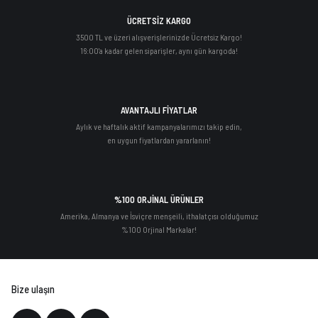
ÜCRETSİZ KARGO
3500 TL ve üzeri alışverişlerinizde Ücretsiz Kargo!
16:00'a kadar gelen siparişler, aynı gün kargoda!
AVANTAJLI FİYATLAR
Aylık ve haftalık aktif kampanyalarımızı takip edin,
en uygun fiyatlardan yararlanın!
%100 ORJİNAL ÜRÜNLER
Amerika, Almanya ve İsviçre menşeili, ithalatçısı olduğumuz
%100 Orjinal Markalar!
Bize ulaşın