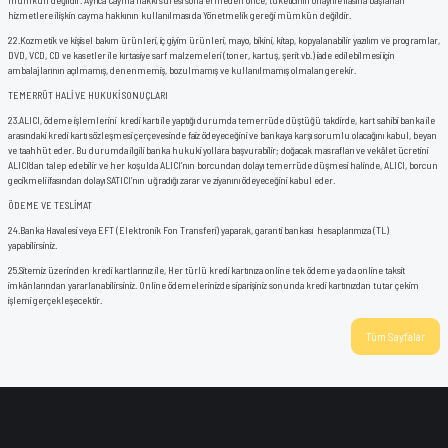
mümkün değildir. Ayrıca Cayma hakkı süresi sona ermeden önce, tüketicinin onayı ile ifasına başlanan
hizmetlere ilişkin cayma hakkının kullanılması da Yönetmelik gereği mümkün değildir.
22.
Kozmetik ve kişisel bakım ürünleri, iç giyim ürünleri, mayo, bikini, kitap, kopyalanabilir yazılım ve programlar,
DVD, VCD, CD ve kasetler ile kırtasiye sarf malzemeleri (toner, kartuş, şerit vb.) iade edilebilmesi için
ambalajlarının açılmamış, denenmemiş, bozulmamış ve kullanılmamış olmaları gerekir.
TEMERRÜT HALİ VE HUKUKİ SONUÇLARI
23.
ALICI, ödeme işlemlerini kredi kartı ile yaptığı durumda temerrüde düştüğü takdirde, kart sahibi banka ile
arasındaki kredi kartı sözleşmesi çerçevesinde faiz ödeyeceğini ve bankaya karşı sorumlu olacağını kabul, beyan
ve taahhüt eder. Bu durumda ilgili banka hukuki yollara başvurabilir; doğacak masrafları ve vekâlet ücretini
ALICI’dan talep edebilir ve her koşulda ALICI’nın borcundan dolayı temerrüde düşmesi halinde, ALICI, borcun
gecikmeli ifasından dolayı SATICI’nın uğradığı zarar ve ziyanını ödeyeceğini kabul eder.
ÖDEME VE TESLİMAT
24.
Banka Havalesi veya EFT (Elektronik Fon Transferi) yaparak, garanti bankası hesaplarımıza (TL)
yapabilirsiniz.
25.
Sitemiz üzerinden kredi kartlarınız ile, Her türlü kredi kartınıza online tek ödeme ya da online taksit
imkânlarından yararlanabilirsiniz. Online ödemelerinizde siparişiniz sonunda kredi kartınızdan tutar çekim
işlemi gerçekleşecektir.
Tüm Sayfalar