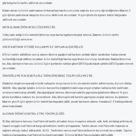
gibi belgelerle teslim edilmek zorundadır.
6.
Satın alınan ürünün satılmasının imkansızlaşması durumunda, satıcı bu durumu öğrendiğinden itibaren 3
gün içinde yazılı olarak alıcıya bu durumu bildirmek zorundadır. 14 gün içinde de toplam bedel Alıcı’ya iade
edilmek zorundadır.
SATIN ALINAN ÜRÜN BEDELİ ÖDENMEZ İSE:
7.
Alıcı, satın aldığı ürün bedelini ödemez veya banka kayıtlarında iptal ederse, Satıcının ürünü teslim
yükümlülüğü sona erer.
KREDİ KARTININ YETKİSİZ KULLANIMI İLE YAPILAN ALIŞVERİŞLER:
8.
Ürün teslim edildikten sonra, alıcının ödeme yaptığı kredi kartının yetkisiz kişiler tarafından haksız olarak
kullanıldığı tespit edilirse ve satılan ürün bedeli ilgili banka veya finans kuruluşu tarafından Satıcı'ya ödenmez
ise, Alıcı, sözleşme konusu ürünü 3 gün içerisinde nakliye gideri SATICI’ya ait olacak şekilde SATICI’ya iade etmek
zorundadır.
ÖNGÖRÜLEMEYEN SEBEPLERLE ÜRÜN SÜRESİNDE TESLİM EDİLEMEZ İSE:
9.
Satıcı’nın öngöremeyeceği mücbir sebepler oluşursa ve ürün süresinde teslim edilemez ise, durum Alıcı’ya
bildirilir. Alıcı, siparişin iptalini, ürünün benzeri ile değiştirilmesini veya engel ortadan kalkana dek teslimatın
ertelenmesini talep edebilir. Alıcı siparişi iptal ederse; ödemeyi nakit ile yapmış ise iptalinden itibaren 14 gün
içinde kendisine nakden bu ücret ödenir. Alıcı, ödemeyi kredi kartı ile yapmış ise ve iptal ederse, bu iptalden
itibaren yine 14 gün içinde ürün bedeli bankaya iade edilir, ancak bankanın alıcının hesabına 2-3 hafta içerisinde
aktarması olasıdır.
ALICININ ÜRÜNÜ KONTROL ETME YÜKÜMLÜLÜĞÜ:
10.
Alıcı, sözleşme konusu mal/hizmeti teslim almadan önce muayene edecek; ezik, kırık, ambalajı yırtılmış vb.
hasarlı ve ayıplı mal/hizmeti kargo şirketinden teslim almayacaktır. Teslim alınan mal/hizmetin hasarsız ve
sağlam olduğu kabul edilecektir. ALICI , Teslimden sonra mal/hizmeti özenle korunmak zorundadır. Cayma
hakkı kullanılacaksa mal/hizmet kullanılmamalıdır. Ürünle birlikte Fatura da iade edilmelidir.