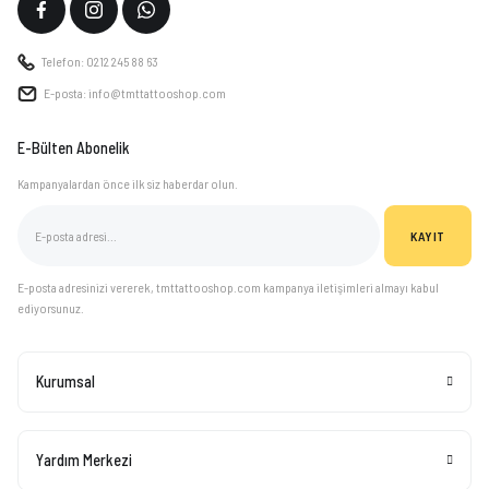
Telefon: 0212 245 88 63
E-posta: info@tmttattooshop.com
E-Bülten Abonelik
Kampanyalardan önce ilk siz haberdar olun.
KAYIT
E-posta adresinizi vererek, tmttattooshop.com kampanya iletişimleri almayı kabul
ediyorsunuz.
Kurumsal
Yardım Merkezi