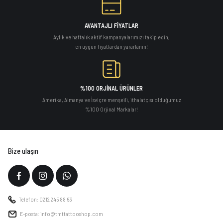
AVANTAJLI FİYATLAR
Aylık ve haftalık aktif kampanyalarımızı takip edin,
en uygun fiyatlardan yararlanın!
%100 ORJİNAL ÜRÜNLER
Amerika, Almanya ve İsviçre menşeili, ithalatçısı olduğumuz
%100 Orjinal Markalar!
Bize ulaşın
Telefon: 0212 245 88 63
E-posta: info@tmttattooshop.com