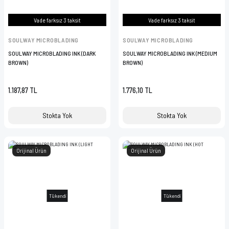
VAZELİN ÇUBUĞU
Vade farksız 3 taksit
Vade farksız 3 taksit
YAY SETİ
SOULWAY MICROBLADING
SOULWAY MICROBLADING
SOULWAY MICROBLADING INK (DARK
SOULWAY MICROBLADING INK (MEDIUM
BROWN)
BROWN)
1.187,87 TL
1.776,10 TL
Stokta Yok
Stokta Yok
Orijinal Ürün
Orijinal Ürün
Tükendi
Tükendi