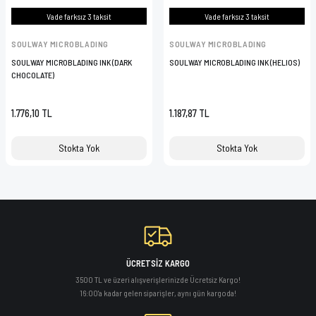
Vade farksız 3 taksit
Vade farksız 3 taksit
SOULWAY MICROBLADING
SOULWAY MICROBLADING
SOULWAY MICROBLADING INK (DARK
SOULWAY MICROBLADING INK (HELIOS)
CHOCOLATE)
1.776,10 TL
1.187,87 TL
Stokta Yok
Stokta Yok
ÜCRETSİZ KARGO
3500 TL ve üzeri alışverişlerinizde Ücretsiz Kargo!
16:00'a kadar gelen siparişler, aynı gün kargoda!