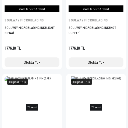
Vade farksız 3 taksit
Vade farksız 3 taksit
SOULWAY MICROBLADING
SOULWAY MICROBLADING
SOULWAY MICROBLADING INK (LIGHT
SOULWAY MICROBLADING INK (HOT
SIENA)
COFFEE)
1.776,10 TL
1.776,10 TL
Stokta Yok
Stokta Yok
Orijinal Ürün
Orijinal Ürün
Tükendi
Tükendi