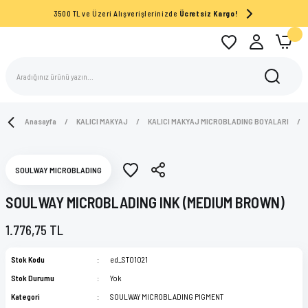
3500 TL ve Üzeri Alışverişlerinizde
Ücretsiz Kargo!
Anasayfa
KALICI MAKYAJ
KALICI MAKYAJ MICROBLADING BOYALARI
SOULWAY MICROBLADING
SOULWAY MICROBLADING INK (MEDIUM BROWN)
1.776,75 TL
Stok Kodu
ed_ST01021
Stok Durumu
Yok
Kategori
SOULWAY MICROBLADING PIGMENT