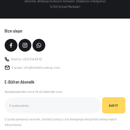
Amerika, Almanya ve İsviçre menşeili, ithalatçısı olduğumuz
%100 Orjinal Markalar!
Bize ulaşın
Telefon: 0212 245 88 63
E-posta: info@tmttattooshop.com
E-Bülten Abonelik
Kampanyalardan önce ilk siz haberdar olun.
KAYIT
E-posta adresinizi vererek, tmttattooshop.com kampanya iletişimleri almayı kabul
ediyorsunuz.