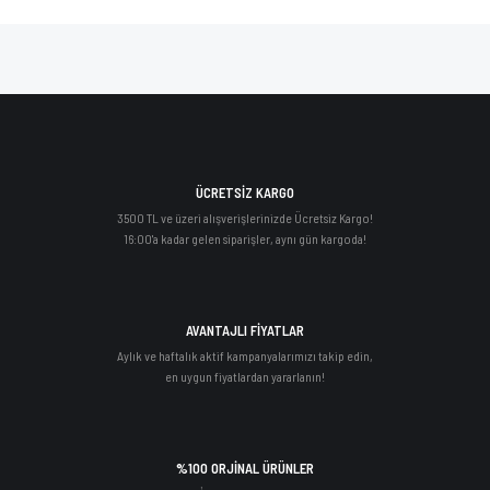
ÜCRETSİZ KARGO
3500 TL ve üzeri alışverişlerinizde Ücretsiz Kargo!
16:00'a kadar gelen siparişler, aynı gün kargoda!
AVANTAJLI FİYATLAR
Aylık ve haftalık aktif kampanyalarımızı takip edin,
en uygun fiyatlardan yararlanın!
%100 ORJİNAL ÜRÜNLER