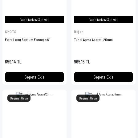
Vade farksız 3 taksit
Vade farksız 3 taksit
SHOTS
Diğer
Extra Long Septum Forceps 6''
Tunel Açma Aparatı 20mm
659,14 TL
965,15 TL
Sepete Ekle
Sepete Ekle
Orijinal Ürün
Orijinal Ürün