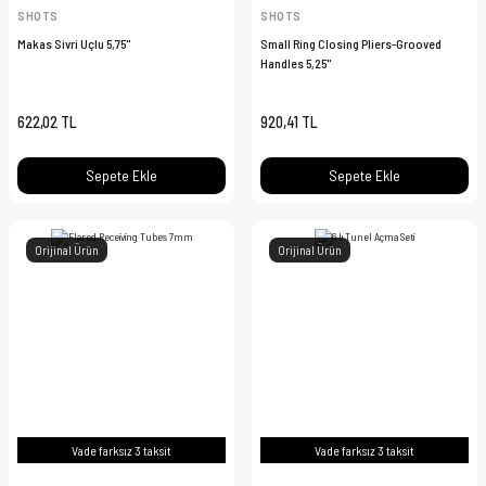
SHOTS
SHOTS
Makas Sivri Uçlu 5,75''
Small Ring Closing Pliers-Grooved
Handles 5,25''
622,02 TL
920,41 TL
Sepete Ekle
Sepete Ekle
Orijinal Ürün
Orijinal Ürün
Vade farksız 3 taksit
Vade farksız 3 taksit