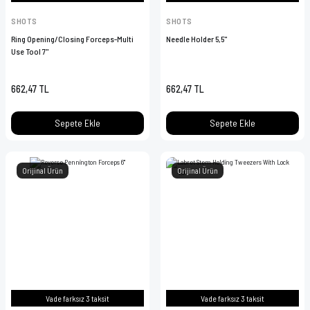
SHOTS
SHOTS
Ring Opening/Closing Forceps-Multi
Needle Holder 5,5''
Use Tool 7''
662,47 TL
662,47 TL
Sepete Ekle
Sepete Ekle
Orijinal Ürün
Orijinal Ürün
Vade farksız 3 taksit
Vade farksız 3 taksit