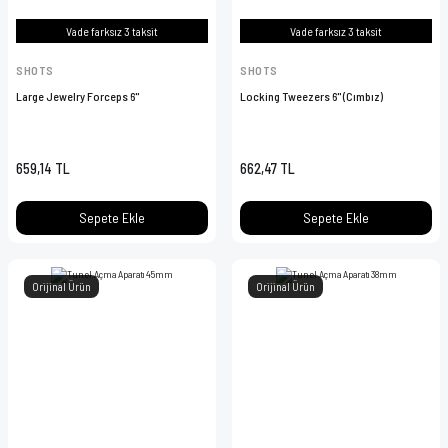
Vade farksız 3 taksit
Vade farksız 3 taksit
SHOTS
SHOTS
Large Jewelry Forceps 6''
Locking Tweezers 6'' (Cımbız)
659,14 TL
662,47 TL
Sepete Ekle
Sepete Ekle
Orijinal Ürün
Orijinal Ürün