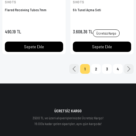
SHOTS
SHOTS
Flared Receiving Tubes 7mm
6 lı Tunel Açma Seti
490,19 TL
3.608,36 TL
Ücretsiz Kargo
Sepete Ekle
Sepete Ekle
1
2
3
4
ÜCRETSİZ KARGO
3500 TL ve üzeri alışverişlerinizde Ücretsiz Kargo!
16:00'a kadar gelen siparişler, aynı gün kargoda!