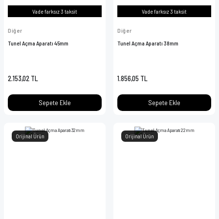
Vade farksız 3 taksit
Vade farksız 3 taksit
Diğer
Diğer
Tunel Açma Aparatı 45mm
Tunel Açma Aparatı 38mm
2.153,02 TL
1.856,05 TL
Sepete Ekle
Sepete Ekle
Orijinal Ürün
Orijinal Ürün