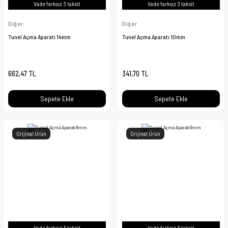
Vade farksız 3 taksit
Vade farksız 3 taksit
Diğer
Diğer
Tunel Açma Aparatı 14mm
Tunel Açma Aparatı 10mm
662,47 TL
341,70 TL
Sepete Ekle
Sepete Ekle
Orijinal Ürün
Orijinal Ürün
Vade farksız 3 taksit
Vade farksız 3 taksit