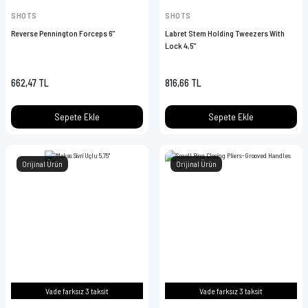
SHOTS
SHOTS
Reverse Pennington Forceps 6''
Labret Stem Holding Tweezers With
Lock 4,5''
662,47 TL
816,66 TL
Sepete Ekle
Sepete Ekle
Orijinal Ürün
Orijinal Ürün
Vade farksız 3 taksit
Vade farksız 3 taksit