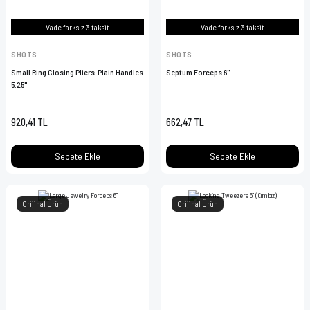
Vade farksız 3 taksit
Vade farksız 3 taksit
SHOTS
SHOTS
Small Ring Closing Pliers-Plain Handles
Septum Forceps 6''
5.25''
920,41 TL
662,47 TL
Sepete Ekle
Sepete Ekle
Orijinal Ürün
Orijinal Ürün