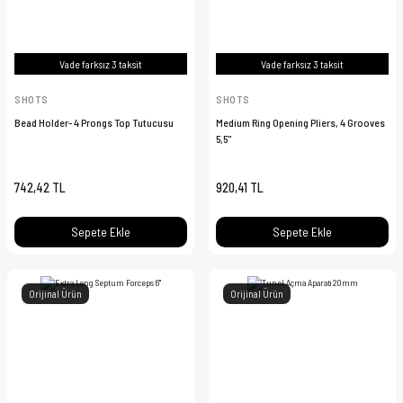
Vade farksız 3 taksit
Vade farksız 3 taksit
SHOTS
SHOTS
Bead Holder- 4 Prongs Top Tutucusu
Medium Ring Opening Pliers, 4 Grooves
5,5''
742,42 TL
920,41 TL
Sepete Ekle
Sepete Ekle
Orijinal Ürün
Orijinal Ürün