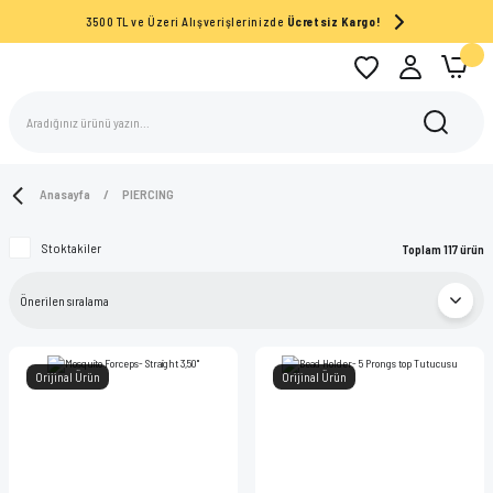
3500 TL ve Üzeri Alışverişlerinizde
Ücretsiz Kargo!
Anasayfa
PIERCING
Stoktakiler
Toplam 117 ürün
Orijinal Ürün
Orijinal Ürün