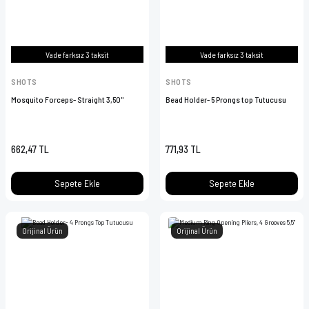
Vade farksız 3 taksit
Vade farksız 3 taksit
SHOTS
SHOTS
Mosquito Forceps- Straight 3,50''
Bead Holder- 5 Prongs top Tutucusu
662,47 TL
771,93 TL
Sepete Ekle
Sepete Ekle
Orijinal Ürün
Orijinal Ürün