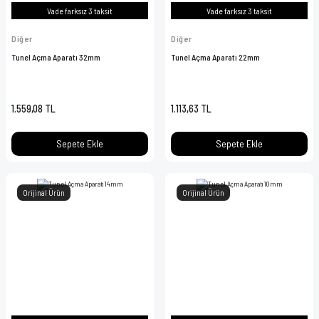
Vade farksız 3 taksit
Vade farksız 3 taksit
Diğer
Diğer
Tunel Açma Aparatı 32mm
Tunel Açma Aparatı 22mm
1.559,08 TL
1.113,63 TL
Sepete Ekle
Sepete Ekle
Orijinal Ürün
Orijinal Ürün