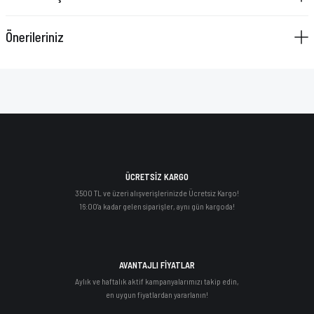
Önerileriniz
ÜCRETSİZ KARGO
3500 TL ve üzeri alışverişlerinizde Ücretsiz Kargo!
16:00'a kadar gelen siparişler, aynı gün kargoda!
AVANTAJLI FİYATLAR
Aylık ve haftalık aktif kampanyalarımızı takip edin,
en uygun fiyatlardan yararlanın!