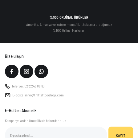
%100 ORJİNAL ÜRÜNLER
Amerika, Almanya ve İsviçre menşeili, ithalatçısı olduğumuz
%100 Orjinal Markalar!
Bize ulaşın
Telefon: 0212 245 88 63
E-posta: info@tmttattooshop.com
E-Bülten Abonelik
Kampanyalardan önce ilk siz haberdar olun.
KAYIT