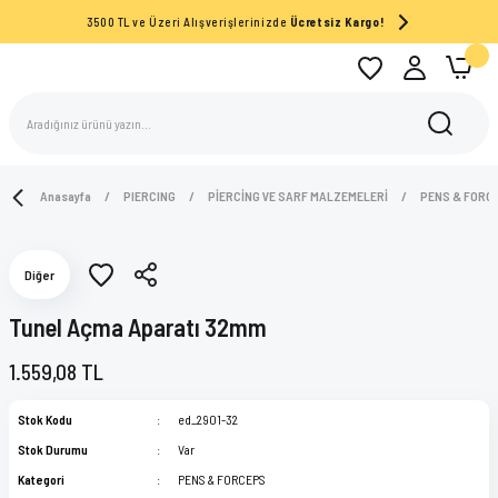
3500 TL ve Üzeri Alışverişlerinizde
Ücretsiz Kargo!
Anasayfa
PIERCING
PİERCİNG VE SARF MALZEMELERİ
PENS & FORC
Diğer
Tunel Açma Aparatı 32mm
1.559,08 TL
Stok Kodu
ed_2901-32
Stok Durumu
Var
Kategori
PENS & FORCEPS