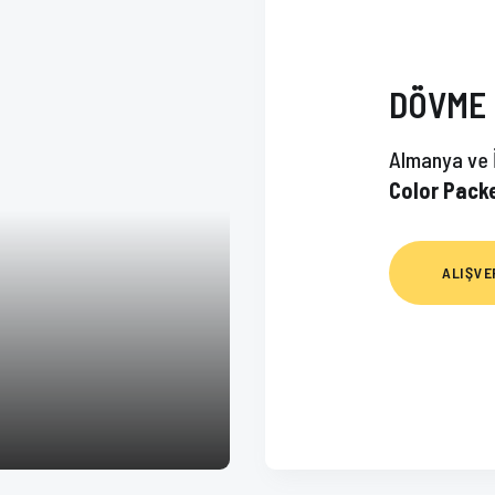
DÖVME 
Vade farksız 3 taksit
Vade f
Almanya ve İ
SOULWAY
Color Pack
SOULWAY CARTRI
SOULWAY INK LINING BLACK 8 OZ
YODA BY SOULW
ALIŞVE
1.692,82 TL
1.098,88 TL
Sepete Ekle
Vade farksız 3 taksit
Se
Y
Y FLAKE ATIK SU KATILAŞTIRMA PUDRASI 5GRX20ADET