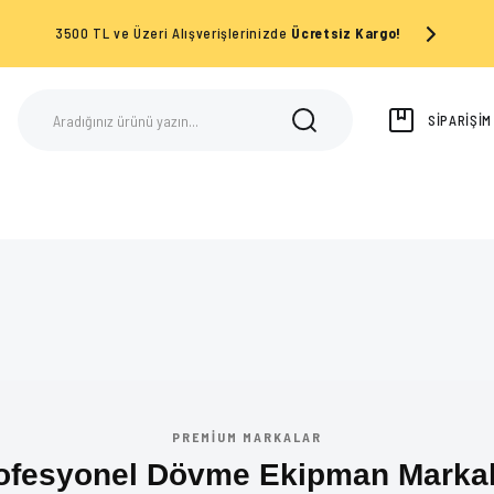
3500 TL ve Üzeri Alışverişlerinizde
Ücretsiz Kargo!
SİPARİŞİ
AR
SARF MALZEMELERİ
INKJET TRANSFER
PREMIUM MARKALAR
ofesyonel Dövme Ekipman Markal