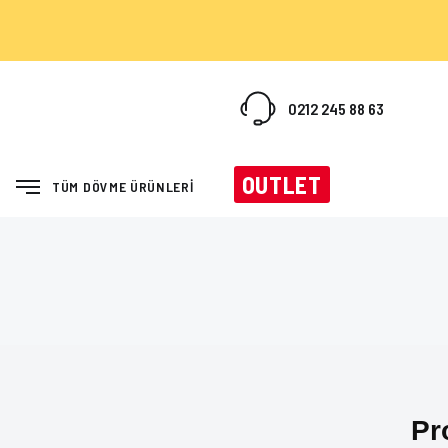
0212 245 88 63
OUTLET
TÜM DÖVME ÜRÜNLERİ
MAKİNELER
KARTUŞ İĞNELER
BAKIM ÜRÜNLERİ
BOYAL
Pr