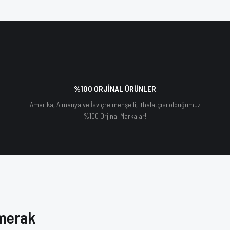
%100 ORJİNAL ÜRÜNLER
Yeni
Amerika, Almanya ve İsviçre menşeili, ithalatçısı olduğumuz
%100 Orjinal Markalar!
 merak