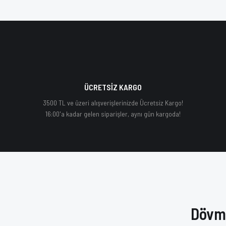
296,97 
Orijinal Ürün
ÜCRETSİZ KARGO
Yeni
Orijinal Ürün
3500 TL ve üzeri alışverişlerinizde Ücretsiz Kargo!
16:00'a kadar gelen siparişler, aynı gün kargoda!
Dövme
Vade farksız 3 taksit