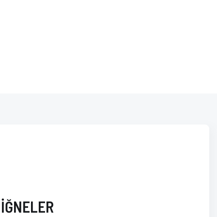
Yeni
Orijinal Ürün
z 3 taksit
SİYAH 1 ADET
 İĞNELER
Vade farksız 3 taksit