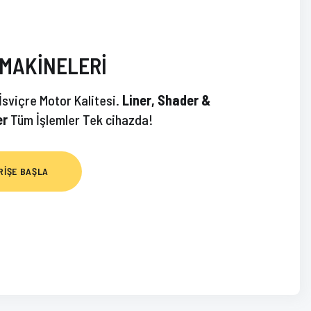
MAKİNELERİ
arksız 3 taksit
sviçre Motor Kalitesi.
Liner, Shader &
er
Tüm İşlemler Tek cihazda!
DGE
AY 0803 RL(20ADET)
RİŞE BAŞLA
pete Ekle