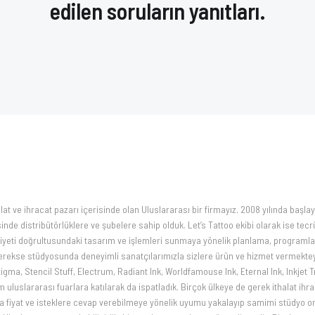
edilen soruların yanıtları.
SHOTS
U)
SHOTS PRO KARTUŞ DÖVME İĞNESİ 0811RM(20
602,98 TL
Vade farksız 3 taksit
Sepete Ekle
SOULWAY
SOULWAY BLACK BULK DOVME BAKIM BANDAJI (10C
ve ihracat pazarı içerisinde olan Uluslararası bir firmayız. 2008 yılında başla
Orijinal Ürün
de distribütörlüklere ve şubelere sahip olduk. Let’s Tattoo ekibi olarak ise tecr
920,41 TL
iyeti doğrultusundaki tasarım ve işlemleri sunmaya yönelik planlama, programlam
ekse stüdyosunda deneyimli sanatçılarımızla sizlere ürün ve hizmet vermekteyi
Sepete Ekle
igma, Stencil Stuff, Electrum, Radiant Ink, Worldfamouse Ink, Eternal Ink, Inkjet 
uluslararası fuarlara katılarak da ispatladık. Birçok ülkeye de gerek ithalat i
nda fiyat ve isteklere cevap verebilmeye yönelik uyumu yakalayıp samimi stüdyo 