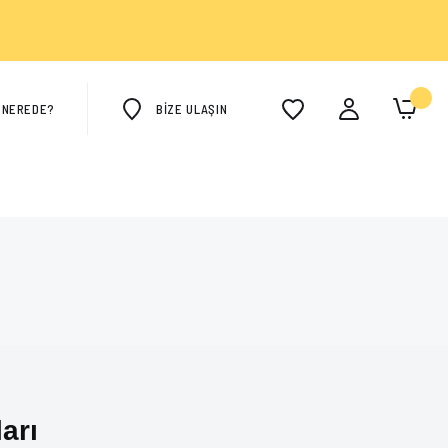
M NEREDE?
BİZE ULAŞIN
arı