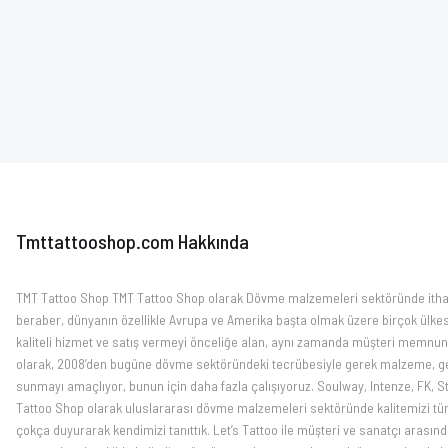
SHOTS
SHOTS PRO KARTUŞ DÖVME İĞNESİ 1013RM(20ADET/KUT
Vade farksız 3 taksit
602,98 TL
SOULWAY
SOULWAY FLAKE ATIK SU KATILAŞTIRMA PUDRASI 8OZ
Sepete Ekle
Tmttattooshop.com Hakkında
296,97 TL
TMT Tattoo Shop TMT Tattoo Shop olarak Dövme malzemeleri sektöründe ithalat 
Orijinal Ürün
beraber, dünyanın özellikle Avrupa ve Amerika başta olmak üzere birçok ülkesin
Sepete Ekle
kaliteli hizmet ve satış vermeyi önceliğe alan, aynı zamanda müşteri memnun
olarak, 2008’den bugüne dövme sektöründeki tecrübesiyle gerek malzeme, ger
sunmayı amaçlıyor, bunun için daha fazla çalışıyoruz. Soulway, Intenze, FK, St
Tattoo Shop olarak uluslararası dövme malzemeleri sektöründe kalitemizi tüm 
çokça duyurarak kendimizi tanıttık. Let’s Tattoo ile müşteri ve sanatçı arası