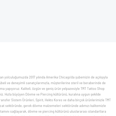
ADET/KUTU)
MX10MT )
yan yolculuğumuzda 2017 yılında Amerika Chicago’da şubemizin de açılışıyla
übeli ve deneyimli sanatçılarımızla, müşterilerine steril ve beraberinde de
a yapıyoruz. Kaliteli, özgün ve geniş ürün yelpazesiyle TMT Tattoo Shop
z. Hızla büyüyen Dövme ve Piercing kültürünü, kuralına uygun şekilde
Transfer Sistem Ürünleri, Spirit, Hekto Kores ve daha birçok ürünlerimizle TMT
hracat sektöründe, gerek dövme malzemeleri sektöründe adımızı kalitemizle
ortamını sağlayarak, dövme ve piercing kültürünü uluslararası standartlara