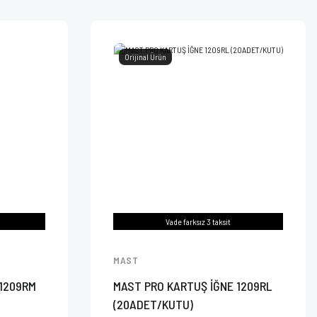
Orijinal Ürün
Vade farksız 3 taksit
MAST
 1209RM
MAST PRO KARTUŞ İĞNE 1209RL
(20ADET/KUTU)