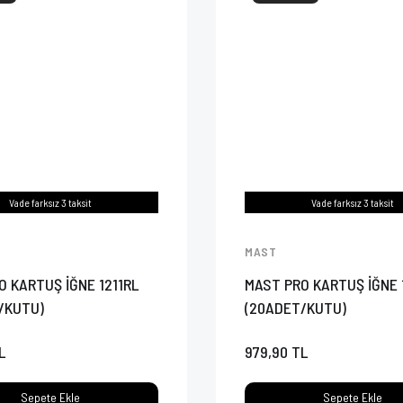
Vade farksız 3 taksit
Vade farksız 3 taksit
MAST
O KARTUŞ İĞNE 1211RL
MAST PRO KARTUŞ İĞNE 
/KUTU)
(20ADET/KUTU)
L
979,90 TL
Sepete Ekle
Sepete Ekle