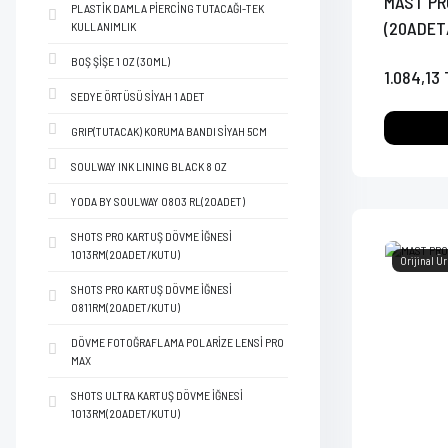
MAST PR
PLASTİK DAMLA PİERCİNG TUTACAĞI-TEK
(20ADET
KULLANIMLIK
BOŞ ŞİŞE 1 OZ (30ML)
1.084,13 
SEDYE ÖRTÜSÜ SİYAH 1 ADET
GRIP(TUTACAK) KORUMA BANDI SİYAH 5CM
SOULWAY INK LINING BLACK 8 OZ
YODA BY SOULWAY 0803 RL(20ADET)
SHOTS PRO KARTUŞ DÖVME İĞNESİ
1013RM(20ADET/KUTU)
Orijinal Ü
SHOTS PRO KARTUŞ DÖVME İĞNESİ
0811RM(20ADET/KUTU)
DÖVME FOTOĞRAFLAMA POLARİZE LENSİ PRO
MAX
SHOTS ULTRA KARTUŞ DÖVME İĞNESİ
1013RM(20ADET/KUTU)