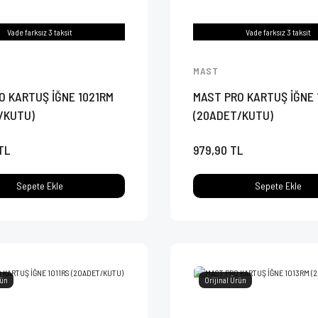
Vade farksız 3 taksit
Vade farksız 3 taksit
MAST
O KARTUŞ İĞNE 1021RM
MAST PRO KARTUŞ İĞNE 
/KUTU)
(20ADET/KUTU)
TL
979,90 TL
Sepete Ekle
Sepete Ekle
rün
Orijinal Ürün