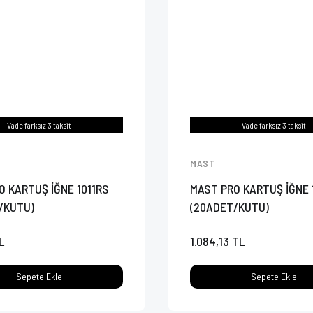
Vade farksız 3 taksit
Vade farksız 3 taksit
MAST
O KARTUŞ İĞNE 1011RS
MAST PRO KARTUŞ İĞNE 
/KUTU)
(20ADET/KUTU)
L
1.084,13 TL
Sepete Ekle
Sepete Ekle