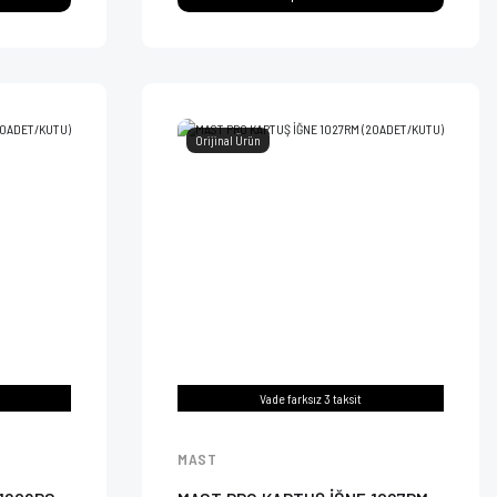
Orijinal Ürün
Vade farksız 3 taksit
MAST