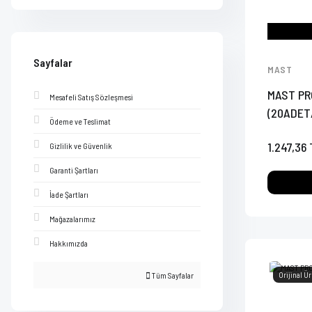
Sayfalar
MAST
MAST PR
Mesafeli Satış Sözleşmesi
(20ADET
Ödeme ve Teslimat
1.247,36 
Gizlilik ve Güvenlik
Garanti Şartları
İade Şartları
Mağazalarımız
Hakkımızda
Tüm Sayfalar
Orijinal Ü