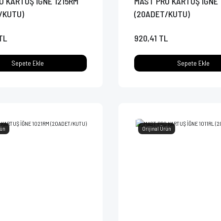
O KARTUŞ İĞNE 1215RM
MAST PRO KARTUŞ İĞNE 
/KUTU)
(20ADET/KUTU)
TL
920,41 TL
Sepete Ekle
Sepete Ekle
rün
Orijinal Ürün