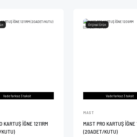
rün
Orijinal Ürün
Vade farksız 3 taksit
Vade farksız 3 taksit
MAST
O KARTUŞ İĞNE 1211RM
MAST PRO KARTUŞ İĞNE
/KUTU)
(20ADET/KUTU)