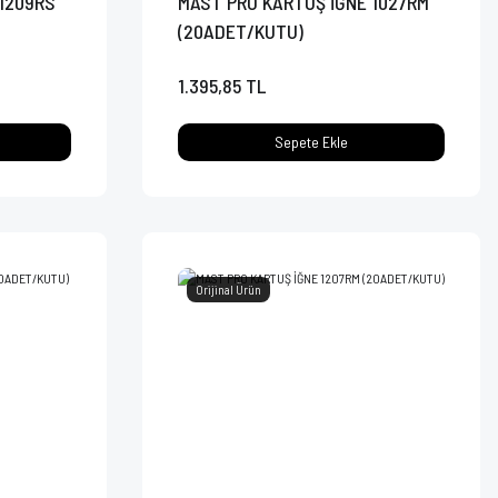
1209RS
MAST PRO KARTUŞ İĞNE 1027RM
(20ADET/KUTU)
1.395,85 TL
Sepete Ekle
Orijinal Ürün