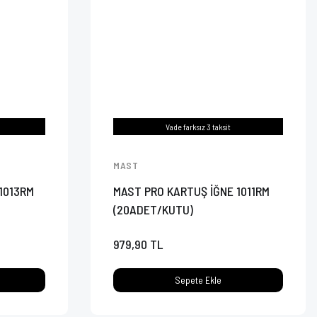
Vade farksız 3 taksit
MAST
1013RM
MAST PRO KARTUŞ İĞNE 1011RM
(20ADET/KUTU)
979,90 TL
Sepete Ekle