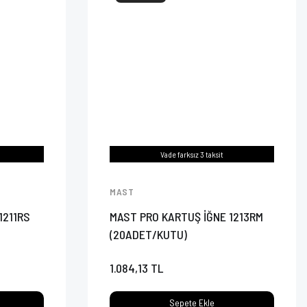
Vade farksız 3 taksit
MAST
1211RS
MAST PRO KARTUŞ İĞNE 1213RM
(20ADET/KUTU)
1.084,13 TL
Sepete Ekle