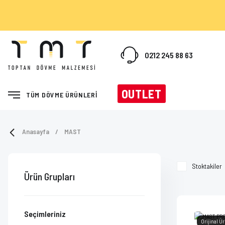
0212 245 88 63
OUTLET
TÜM DÖVME ÜRÜNLERİ
Anasayfa
MAST
Stoktakiler
Ürün Grupları
Seçimleriniz
Orijinal Ü