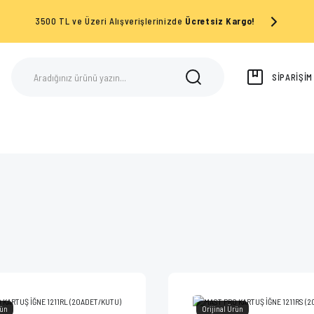
3500 TL ve Üzeri Alışverişlerinizde
Ücretsiz Kargo!
SİPARİŞİ
rün
Orijinal Ürün