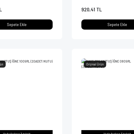
L
920,41 TL
Sepete Ekle
Sepete Ekle
rün
Orijinal Ürün
Vade farksız 3 taksit
Vade farksız 3 taksit