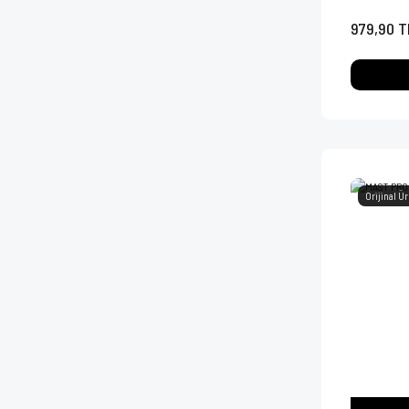
979,90 T
Orijinal Ü