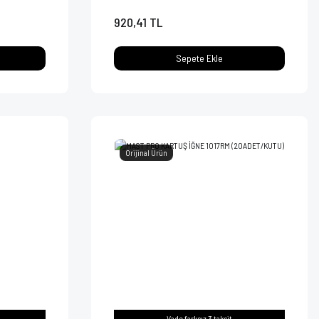
920,41 TL
Sepete Ekle
Orijinal Ürün
Vade farksız 3 taksit