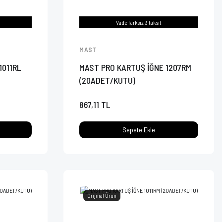
Vade farksız 3 taksit
MAST
1011RL
MAST PRO KARTUŞ İĞNE 1207RM
(20ADET/KUTU)
867,11 TL
Sepete Ekle
Orijinal Ürün