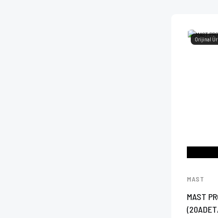
Orijinal Ü
MAST
MAST PR
(20ADET