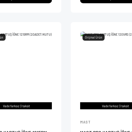
rün
Orijinal Ürün
Vade farksız 3 taksit
Vade farksız 3 taksit
MAST