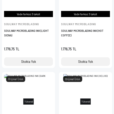
Vade farksız 3 taksit
Vade farksız 3 taksit
SOULWAY MICROBLADING
SOULWAY MICROBLADING
SOULWAY MICROBLADING INK (LIGHT
SOULWAY MICROBLADING INK (HOT
SIENA)
COFFEE)
1.776,75 TL
1.776,75 TL
Stokta Yok
Stokta Yok
Orijinal Ürün
Orijinal Ürün
Tükendi
Tükendi