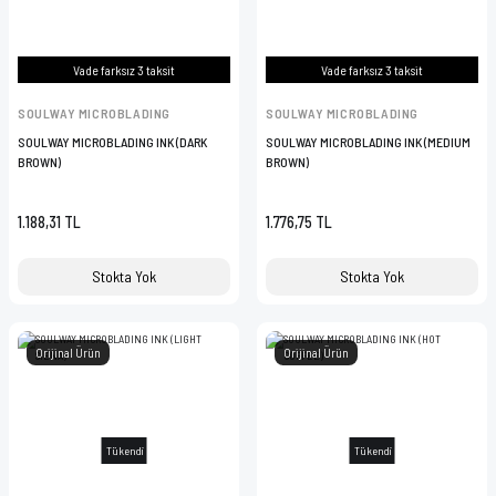
VAZELİN ÇUBUĞU
YAY SETİ
Vade farksız 3 taksit
Vade farksız 3 taksit
SOULWAY MICROBLADING
SOULWAY MICROBLADING
SOULWAY MICROBLADING INK (DARK
SOULWAY MICROBLADING INK (MEDIUM
BROWN)
BROWN)
1.188,31 TL
1.776,75 TL
Stokta Yok
Stokta Yok
Orijinal Ürün
Orijinal Ürün
Tükendi
Tükendi