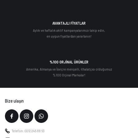
AVANTAJLI FİYATLAR
Aylık ve haftalık aktif kampanyalarımızı takip edin,
en uygun fiyatlardan yararlanın!
%100 ORJİNAL ÜRÜNLER
Amerika, Almanya ve İsviçre menşeili, ithalatçısı olduğumuz
%100 Orjinal Markalar!
Bize ulaşın
Telefon: 0212 245 88 63