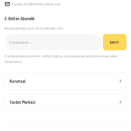
VAZELİN ÇUBUĞU
E-posta: info@tmttattooshop.com
YAY SETİ
E-Bülten Abonelik
Kampanyalardan önce ilk siz haberdar olun.
KAYIT
E-posta adresinizi vererek, tmttattooshop.com kampanya iletişimleri almayı kabul
ediyorsunuz.
Kurumsal
Yardım Merkezi