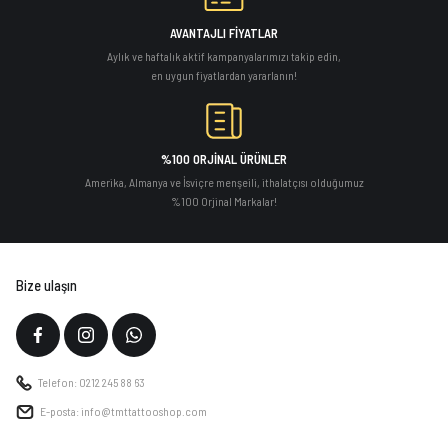
AVANTAJLI FİYATLAR
Aylık ve haftalık aktif kampanyalarımızı takip edin,
en uygun fiyatlardan yararlanın!
%100 ORJİNAL ÜRÜNLER
Amerika, Almanya ve İsviçre menşeili, ithalatçısı olduğumuz
%100 Orjinal Markalar!
Bize ulaşın
Telefon: 0212 245 88 63
E-posta: info@tmttattooshop.com