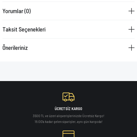
VAZELİN ÇUBUĞU
Yorumlar (0)
YAY SETİ
Taksit Seçenekleri
Önerileriniz
ÜCRETSİZ KARGO
3500 TL ve üzeri alışverişlerinizde Ücretsiz Kargo!
16:00'a kadar gelen siparişler, aynı gün kargoda!