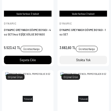
Vade farksız 3 taksit
Vade farksız 3 taksit
DYNAMIC
DYNAMIC
DYNAMIC GREYWASH DÖVME BOYASI - 4
DYNAMIC GREYWASH DÖVME BOYASI - 1
oz SET (4oz 5 ŞİŞE GÖLGE BOYASI)
oz SET
5.523,42 TL
3.682,60 TL
Ücretsiz Kargo
Ücretsiz Kargo
Sepete Ekle
Stokta Yok
Orijinal Ürün
Orijinal Ürün
Tükendi
Tükendi