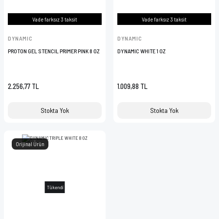
Vade farksız 3 taksit
Vade farksız 3 taksit
DYNAMIC
DYNAMIC
PROTON GEL STENCIL PRIMER PINK 8 OZ
DYNAMIC WHITE 1 OZ
2.256,77 TL
1.009,88 TL
Stokta Yok
Stokta Yok
Orijinal Ürün
Tükendi