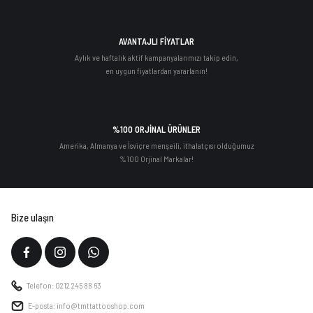
AVANTAJLI FİYATLAR
Aylık ve haftalık aktif kampanyalarımızı takip edin,
en uygun fiyatlardan yararlanın!
%100 ORJİNAL ÜRÜNLER
Amerika, Almanya ve İsviçre menşeili, ithalatçısı olduğumuz
%100 Orjinal Markalar!
Bize ulaşın
Telefon: 0212 245 88 63
E-posta: info@tmttattooshop.com