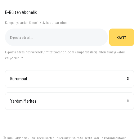
E-Bülten Abonelik
Kampanyalardan önce ilk siz haberdar olun.
KAYIT
E-posta adresinizi vererek, tmttattooshop.com kampanya iletişimleri almayı kabul
ediyorsunuz.
Kurumsal
Yardım Merkezi
© Tüm Hakları Saklıdır. Kredi kartı bilgileriniz 256bit SSL sertifikası ile korunmaktadır.