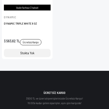
Vade farksız 3 taksit
DYNAMIC
DYNAMIC TRIPLE WHITE 8 OZ
3.563,62 TL
Ücretsiz Kargo
Stokta Yok
ÜCRETSİZ KARGO
3500 TL ve üzeri alışverişlerinizde Ücretsiz Kargo!
16:00'a kadar gelen siparişler, aynı gün kargoda!