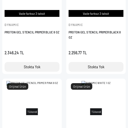
Vade farksız 3 taksit
Vade farksız 3 taksit
DYNAMIC
DYNAMIC
PROTON GEL STENCIL PRIMER BLUE 8 OZ
PROTON GEL STENCIL PRIMER BLACK 8
OZ
2.346,24 TL
2.256,77 TL
Stokta Yok
Stokta Yok
Orijinal Ürün
Orijinal Ürün
Tükendi
Tükendi