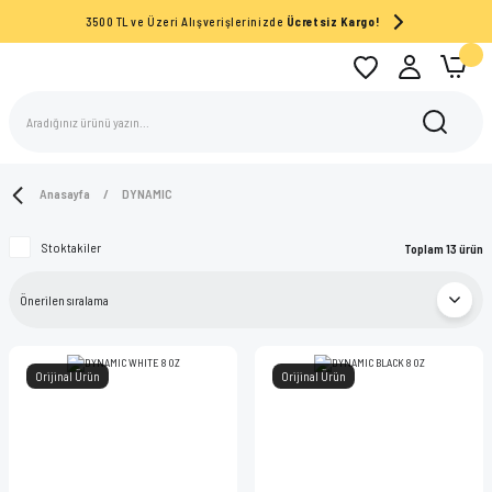
3500 TL ve Üzeri Alışverişlerinizde
Ücretsiz Kargo!
Anasayfa
DYNAMIC
Stoktakiler
Toplam 13 ürün
Orijinal Ürün
Orijinal Ürün