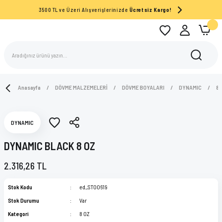
3500 TL ve Üzeri Alışverişlerinizde
Ücretsiz Kargo!
Anasayfa
DÖVME MALZEMELERİ
DÖVME BOYALARI
DYNAMIC
8 
DYNAMIC
DYNAMIC BLACK 8 OZ
2.316,26 TL
Stok Kodu
ed_ST00619
Stok Durumu
Var
Kategori
8 OZ