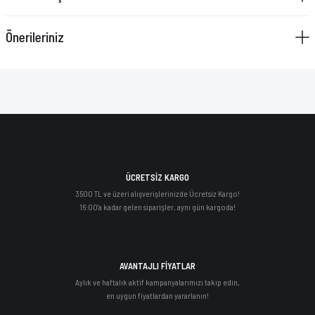
Önerileriniz
ÜCRETSİZ KARGO
3500 TL ve üzeri alışverişlerinizde Ücretsiz Kargo!
16:00'a kadar gelen siparişler, aynı gün kargoda!
AVANTAJLI FİYATLAR
Aylık ve haftalık aktif kampanyalarımızı takip edin,
en uygun fiyatlardan yararlanın!