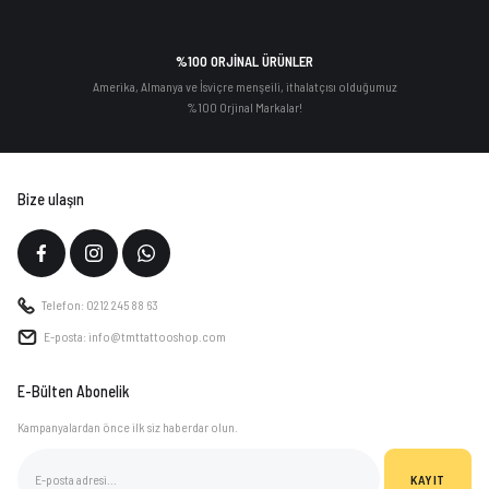
%100 ORJİNAL ÜRÜNLER
Amerika, Almanya ve İsviçre menşeili, ithalatçısı olduğumuz
%100 Orjinal Markalar!
Bize ulaşın
Telefon: 0212 245 88 63
E-posta: info@tmttattooshop.com
E-Bülten Abonelik
Kampanyalardan önce ilk siz haberdar olun.
KAYIT