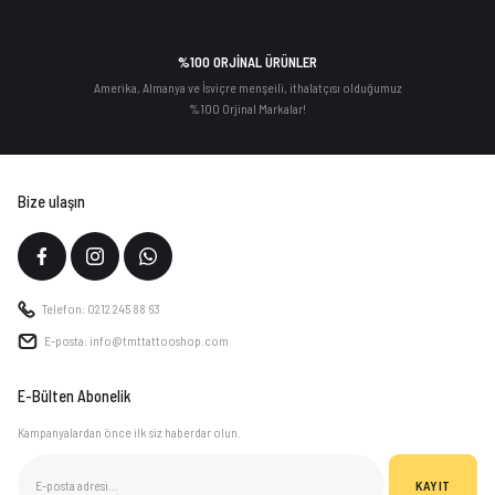
%100 ORJİNAL ÜRÜNLER
Amerika, Almanya ve İsviçre menşeili, ithalatçısı olduğumuz
%100 Orjinal Markalar!
Bize ulaşın
Telefon: 0212 245 88 63
E-posta: info@tmttattooshop.com
E-Bülten Abonelik
Kampanyalardan önce ilk siz haberdar olun.
KAYIT