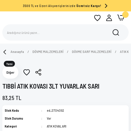
3500 TL ve Üzeri Alışverişlerinizde
Ücretsiz Kargo!
Anasayfa
DÖVME MALZEMELERİ
DÖVME SARF MALZEMELERİ
ATIK K
Yeni
Diğer
TIBBİ ATIK KOVASI 3LT YUVARLAK SARI
83,25 TL
Stok Kodu
ed_ST04092
Stok Durumu
Var
Kategori
ATIK KOVALARI