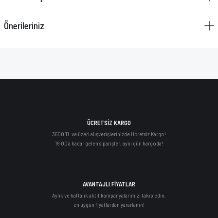
Önerileriniz
ÜCRETSİZ KARGO
3500 TL ve üzeri alışverişlerinizde Ücretsiz Kargo!
16:00'a kadar gelen siparişler, aynı gün kargoda!
AVANTAJLI FİYATLAR
Aylık ve haftalık aktif kampanyalarımızı takip edin,
en uygun fiyatlardan yararlanın!