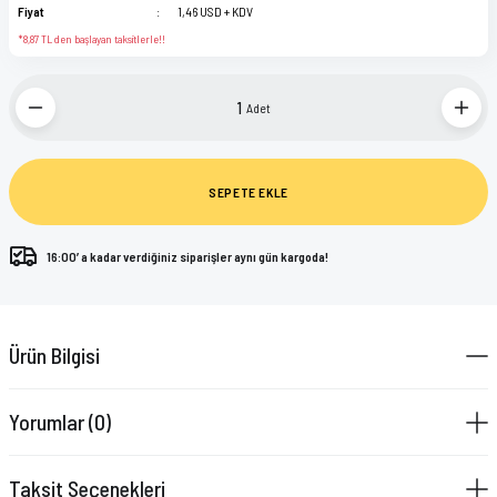
Fiyat
1,46 USD + KDV
*8,87 TL den başlayan taksitlerle!!
Adet
SEPETE EKLE
16:00’ a kadar verdiğiniz siparişler aynı gün kargoda!
Ürün Bilgisi
Yorumlar (0)
Taksit Seçenekleri