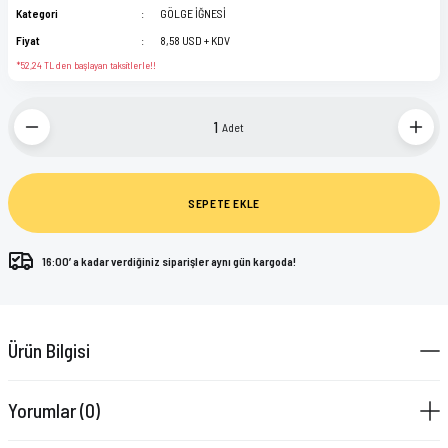
Kategori
GÖLGE İĞNESİ
Fiyat
8,58 USD + KDV
*52,24 TL den başlayan taksitlerle!!
Adet
SEPETE EKLE
16:00’ a kadar verdiğiniz siparişler aynı gün kargoda!
Ürün Bilgisi
Yorumlar (0)