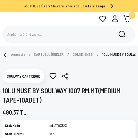
3500 TL ve Üzeri Alışverişlerinizde
Ücretsiz Kargo!
Anasayfa
KARTUŞLU İĞNELER
GÖLGE İĞNESİ
10LU MUSE BY SOULWAY
SOULWAY CARTRIDGE
10LU MUSE BY SOULWAY 1007 RM.MT(MEDIUM
TAPE-10ADET)
490,37 TL
Stok Kodu
ed_ST03523
Stok Durumu
Var