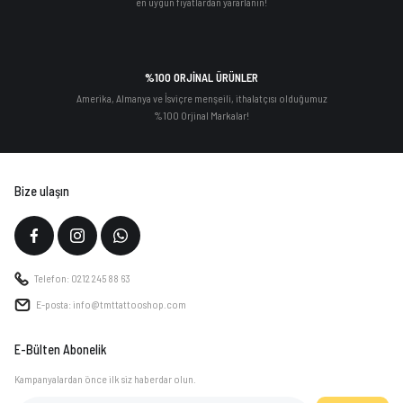
en uygun fiyatlardan yararlanın!
%100 ORJİNAL ÜRÜNLER
Amerika, Almanya ve İsviçre menşeili, ithalatçısı olduğumuz
%100 Orjinal Markalar!
Bize ulaşın
Telefon: 0212 245 88 63
E-posta: info@tmttattooshop.com
E-Bülten Abonelik
Kampanyalardan önce ilk siz haberdar olun.