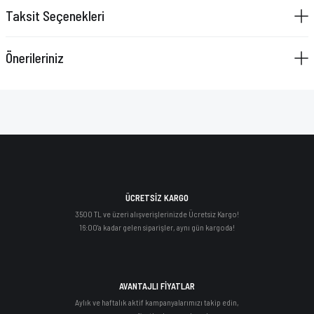
Taksit Seçenekleri
Önerileriniz
ÜCRETSİZ KARGO
3500 TL ve üzeri alışverişlerinizde Ücretsiz Kargo!
16:00'a kadar gelen siparişler, aynı gün kargoda!
AVANTAJLI FİYATLAR
Aylık ve haftalık aktif kampanyalarımızı takip edin,