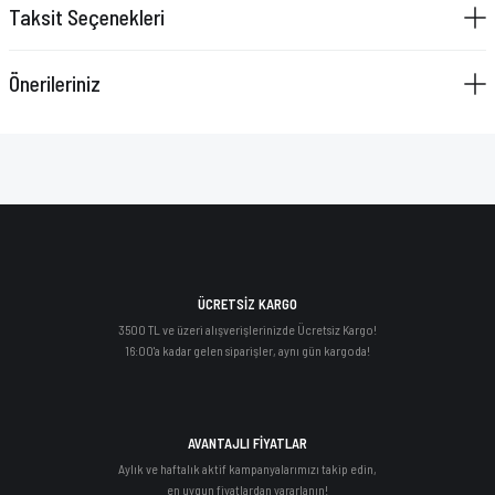
VAZELİN ÇUBUĞU
Taksit Seçenekleri
YAY SETİ
Önerileriniz
ÜCRETSİZ KARGO
3500 TL ve üzeri alışverişlerinizde Ücretsiz Kargo!
16:00'a kadar gelen siparişler, aynı gün kargoda!
AVANTAJLI FİYATLAR
Aylık ve haftalık aktif kampanyalarımızı takip edin,
en uygun fiyatlardan yararlanın!