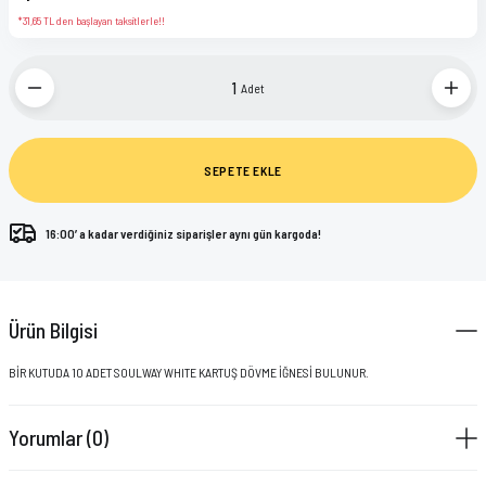
KWADRON
KAFA LAMBASI
*31,65 TL den başlayan taksitlerle!!
PANTHERA INK
KARTUŞ İĞNE STANDI
Adet
POLYNESIAN INK
KORUMA POŞETLERİ
SEPETE EKLE
STARBRITE
MAKİNA PARÇALARI
VIKING BY DYNAMIC
PRATİK KALEMİ
16:00’ a kadar verdiğiniz siparişler aynı gün kargoda!
ŞİŞELER
Ürün Bilgisi
STREÇ FİLMLER
BİR KUTUDA 10 ADET SOULWAY WHITE KARTUŞ DÖVME İĞNESİ BULUNUR.
TEMİZLEME ÜRÜNLERİ
Yorumlar (0)
TUTACAK KORUYUCULARI