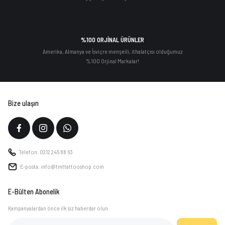
%100 ORJİNAL ÜRÜNLER
Amerika, Almanya ve İsviçre menşeili, ithalatçısı olduğumuz
%100 Orjinal Markalar!
Bize ulaşın
Telefon: 0212 245 88 63
E-posta: info@tmttattooshop.com
E-Bülten Abonelik
Kampanyalardan önce ilk siz haberdar olun.