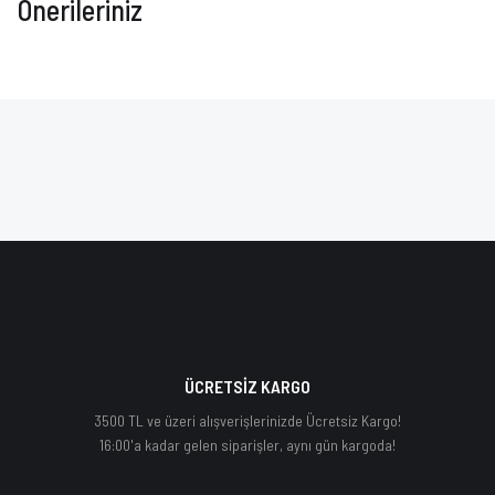
Önerileriniz
ÜCRETSİZ KARGO
3500 TL ve üzeri alışverişlerinizde Ücretsiz Kargo!
16:00'a kadar gelen siparişler, aynı gün kargoda!