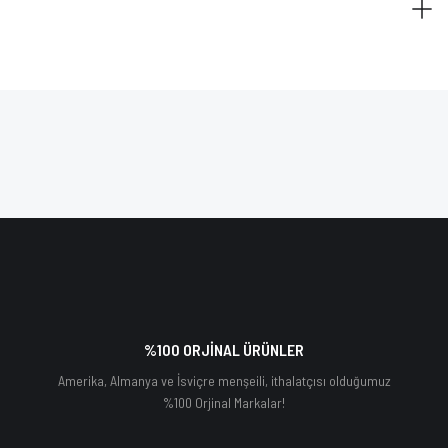
%100 ORJİNAL ÜRÜNLER
Amerika, Almanya ve İsviçre menşeili, ithalatçısı olduğumuz
%100 Orjinal Markalar!