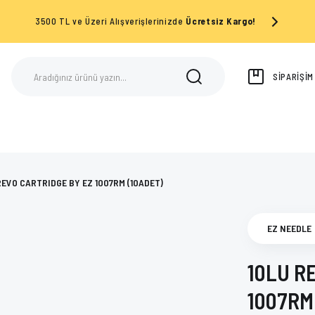
3500 TL ve Üzeri Alışverişlerinizde
Ücretsiz Kargo!
SİPARİŞİ
REVO CARTRIDGE BY EZ 1007RM (10ADET)
EZ NEEDLE
10LU R
1007RM