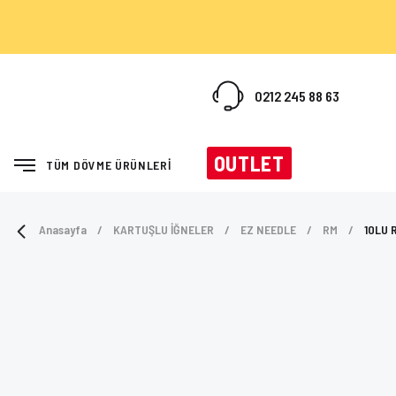
0212 245 88 63
OUTLET
TÜM DÖVME ÜRÜNLERİ
Anasayfa
KARTUŞLU İĞNELER
EZ NEEDLE
RM
10LU 