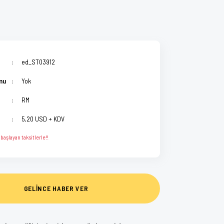
L
ed_ST03912
mu
Yok
RM
5,20 USD + KDV
başlayan taksitlerle!!
GELİNCE HABER VER