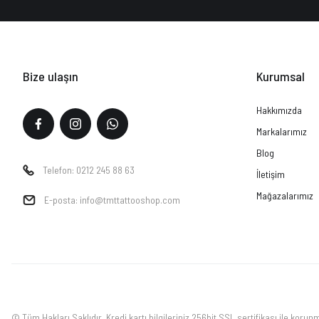
Bize ulaşın
Kurumsal
Hakkımızda
Markalarımız
Blog
Telefon: 0212 245 88 63
İletişim
Mağazalarımız
E-posta: info@tmttattooshop.com
© Tüm Hakları Saklıdır. Kredi kartı bilgileriniz 256bit SSL sertifikası ile korun