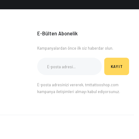
E-Bülten Abonelik
Kampanyalardan önce ilk siz haberdar olun.
KAYIT
E-posta adresinizi vererek, tmttattooshop.com
kampanya iletişimleri almayı kabul ediyorsunuz.