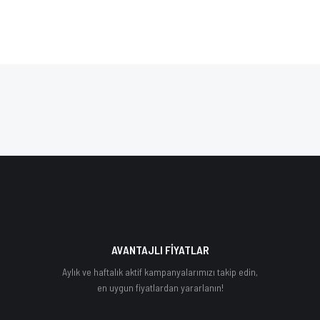
AVANTAJLI FİYATLAR
Aylık ve haftalık aktif kampanyalarımızı takip edin,
en uygun fiyatlardan yararlanın!