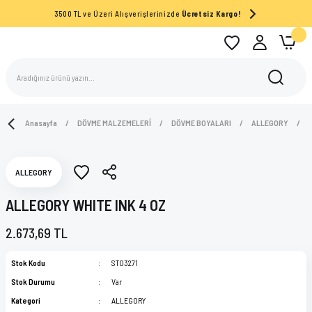
3500 TL ve Üzeri Alışverişlerinizde
Ücretsiz Kargo!
Anasayfa
DÖVME MALZEMELERİ
DÖVME BOYALARI
ALLEGORY
ALLEGORY
ALLEGORY WHITE INK 4 OZ
2.673,69 TL
Stok Kodu
ST03271
Stok Durumu
Var
Kategori
ALLEGORY