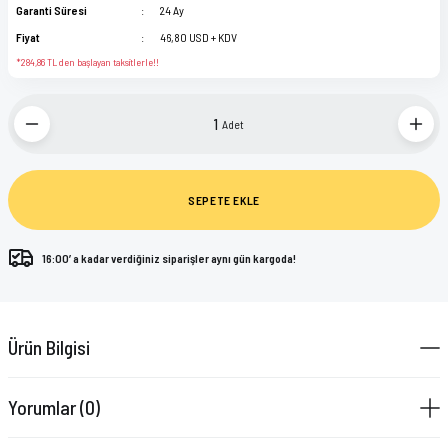
Garanti Süresi
24 Ay
Fiyat
46,80 USD + KDV
*284,86 TL den başlayan taksitlerle!!
Adet
SEPETE EKLE
16:00’ a kadar verdiğiniz siparişler aynı gün kargoda!
Ürün Bilgisi
Yorumlar (0)