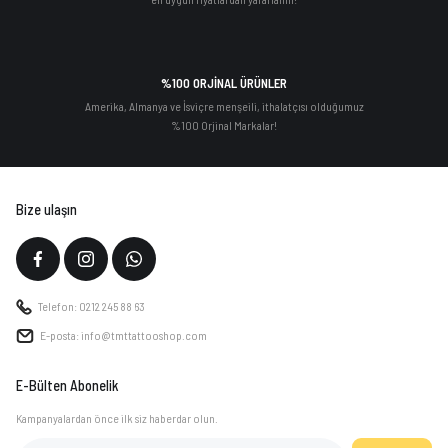
%100 ORJİNAL ÜRÜNLER
Amerika, Almanya ve İsviçre menşeili, ithalatçısı olduğumuz
%100 Orjinal Markalar!
Bize ulaşın
Telefon: 0212 245 88 63
E-posta: info@tmttattooshop.com
E-Bülten Abonelik
Kampanyalardan önce ilk siz haberdar olun.