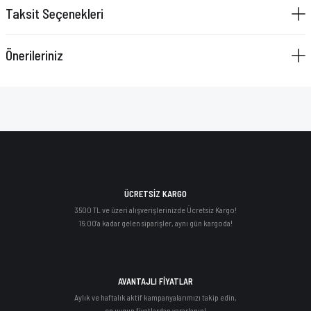
Taksit Seçenekleri
Önerileriniz
ÜCRETSİZ KARGO
3500 TL ve üzeri alışverişlerinizde Ücretsiz Kargo!
16:00'a kadar gelen siparişler, aynı gün kargoda!
AVANTAJLI FİYATLAR
Aylık ve haftalık aktif kampanyalarımızı takip edin,
en uygun fiyatlardan yararlanın!