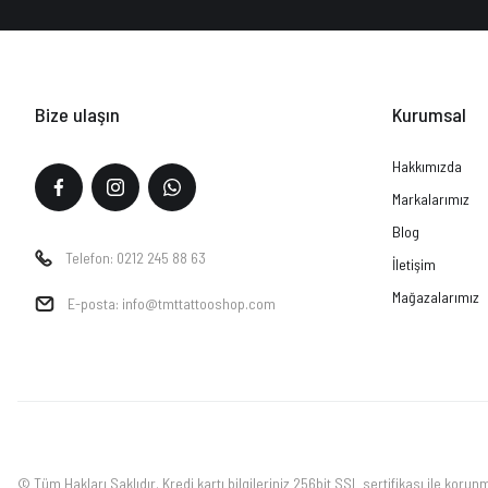
Bize ulaşın
Kurumsal
Hakkımızda
Markalarımız
Blog
Telefon: 0212 245 88 63
İletişim
Mağazalarımız
E-posta: info@tmttattooshop.com
© Tüm Hakları Saklıdır. Kredi kartı bilgileriniz 256bit SSL sertifikası ile korun