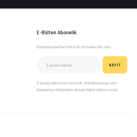
E-Bülten Abonelik
Kampanyalardan önce ilk siz haberdar olun.
KAYIT
E-posta adresinizi vererek, tmttattooshop.com
kampanya iletişimleri almayı kabul ediyorsunuz.