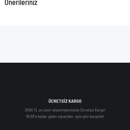
Önerileriniz
ÜCRETSİZ KARGO
3500 TL ve üzeri alışverişlerinizde Ücretsiz Kargo!
16:00'a kadar gelen siparişler, aynı gün kargoda!