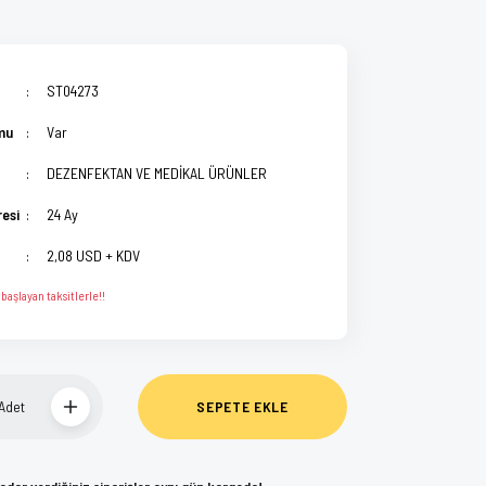
ST04273
mu
Var
DEZENFEKTAN VE MEDİKAL ÜRÜNLER
resi
24 Ay
2,08 USD + KDV
başlayan taksitlerle!!
Adet
SEPETE EKLE