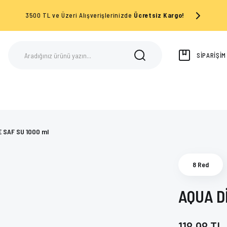
3500 TL ve Üzeri Alışverişlerinizde
Ücretsiz Kargo!
SİPARİŞİ
E SAF SU 1000 ml
8 Red
AQUA Dİ
118,98 TL