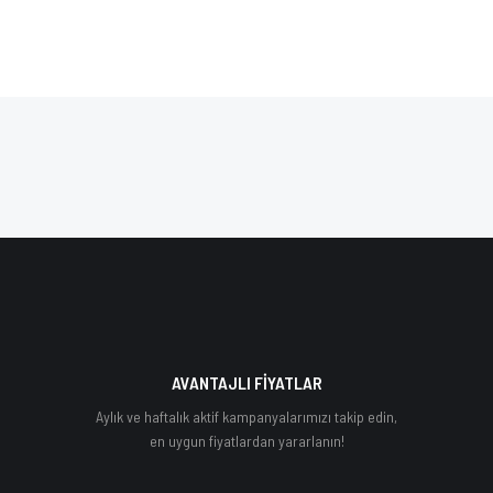
AVANTAJLI FİYATLAR
Aylık ve haftalık aktif kampanyalarımızı takip edin,
en uygun fiyatlardan yararlanın!