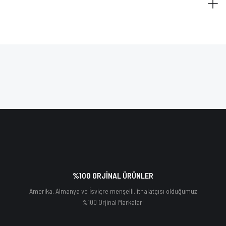
%100 ORJİNAL ÜRÜNLER
Amerika, Almanya ve İsviçre menşeili, ithalatçısı olduğumuz
%100 Orjinal Markalar!