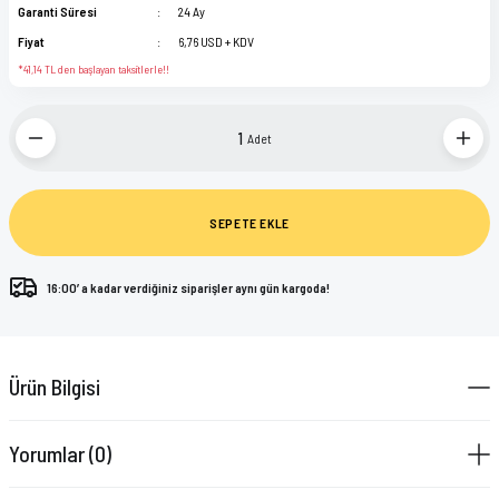
Garanti Süresi
24 Ay
Fiyat
6,76 USD + KDV
*41,14 TL den başlayan taksitlerle!!
Adet
SEPETE EKLE
16:00’ a kadar verdiğiniz siparişler aynı gün kargoda!
Ürün Bilgisi
Yorumlar (0)