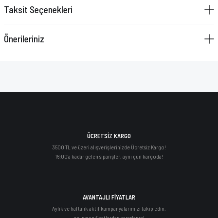
Taksit Seçenekleri
Önerileriniz
ÜCRETSİZ KARGO
3500 TL ve üzeri alışverişlerinizde Ücretsiz Kargo!
16:00'a kadar gelen siparişler, aynı gün kargoda!
AVANTAJLI FİYATLAR
Aylık ve haftalık aktif kampanyalarımızı takip edin,
en uygun fiyatlardan yararlanın!