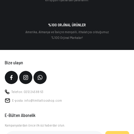
%100 ORJİNAL ÜRÜNLER
Amerika, Almanya ve İsviçre menşeili, ithalatçısı olduğumuz
%100 Orjinal Markalar!
Bize ulaşın
Telefon: 0212 245 88 63
E-posta: info@tmttattooshop.com
E-Bülten Abonelik
Kampanyalardan önce ilk siz haberdar olun.