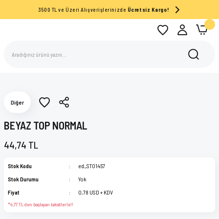
3500 TL ve Üzeri Alışverişlerinizde
Ücretsiz Kargo!
Diğer
BEYAZ TOP NORMAL
44,74 TL
Stok Kodu
ed_ST01457
Stok Durumu
Yok
Fiyat
0,78 USD + KDV
*4,77 TL den başlayan taksitlerle!!