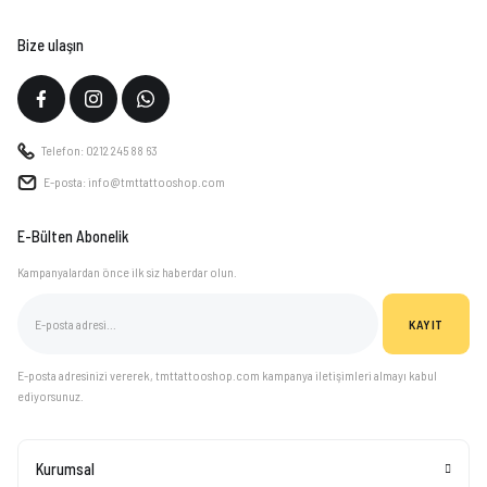
Bize ulaşın
Telefon: 0212 245 88 63
E-posta: info@tmttattooshop.com
E-Bülten Abonelik
Kampanyalardan önce ilk siz haberdar olun.
KAYIT
E-posta adresinizi vererek, tmttattooshop.com kampanya iletişimleri almayı kabul
ediyorsunuz.
Kurumsal