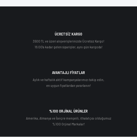
ÜCRETSİZ KARGO
3500 TL ve üzeri alışverişlerinizde Ücretsiz Kargo!
16:00'a kadar gelen siparişler, aynı gün kargoda!
AVANTAJLI FİYATLAR
Aylık ve haftalık aktif kampanyalarımızı takip edin,
en uygun fiyatlardan yararlanın!
%100 ORJİNAL ÜRÜNLER
Amerika, Almanya ve İsviçre menşeili, ithalatçısı olduğumuz
%100 Orjinal Markalar!