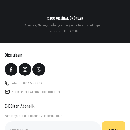
%100 ORJİNAL ÜRÜNLER
Amerika, Almanya ve İsviçre menşeili, ithalatçısı olduğumuz
%100 Orjinal Markalar!
Bize ulaşın
Telefon: 0212 245 88 63
E-posta: info@tmttattooshop.com
E-Bülten Abonelik
Kampanyalardan önce ilk siz haberdar olun.
KAYIT