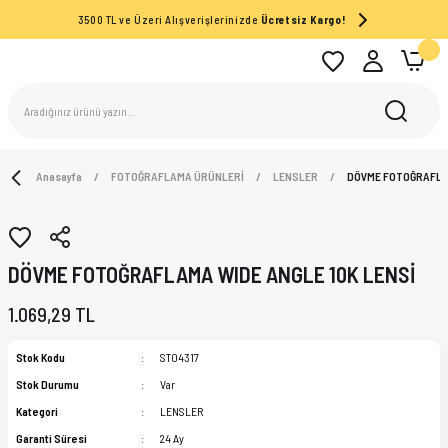
3500 TL ve Üzeri Alışverişlerinizde
Ücretsiz Kargo!
Anasayfa
FOTOĞRAFLAMA ÜRÜNLERİ
LENSLER
DÖVME FOTOĞRAFLAM
DÖVME FOTOĞRAFLAMA WIDE ANGLE 10K LENSİ
1.069,29 TL
Stok Kodu
ST04317
Stok Durumu
Var
Kategori
LENSLER
Garanti Süresi
24 Ay