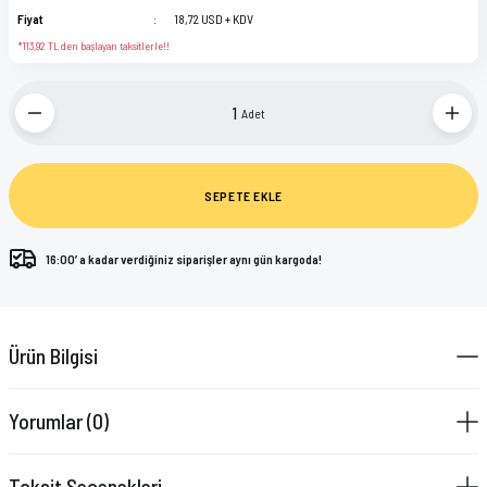
Fiyat
18,72 USD + KDV
*113,92 TL den başlayan taksitlerle!!
Adet
SEPETE EKLE
16:00’ a kadar verdiğiniz siparişler aynı gün kargoda!
Ürün Bilgisi
Yorumlar (0)
Taksit Seçenekleri