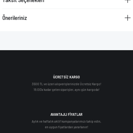
Önerileriniz
ÜCRETSİZ KARGO
3500 TL ve üzeri alışverişlerinizde Ücretsiz Kargo!
16:00'a kadar gelen siparişler, aynı gün kargoda!
AVANTAJLI FİYATLAR
Aylık ve haftalık aktif kampanyalarımızı takip edin,
en uygun fiyatlardan yararlanın!