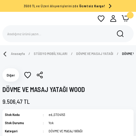
3500 TL ve Üzeri Alışverişlerinizde
Ücretsiz Kargo!
Anasayfa
STÜDYO MOBİLYALARI
DÖVME VE MASAJ YATAĞI
DÖVME V
Diğer
DÖVME VE MASAJ YATAĞI WOOD
9.506,47 TL
Stok Kodu
ed_ST04163
Stok Durumu
Yok
Kategori
DÖVME VE MASAJ YATAĞI