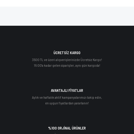
ÜCRETSİZ KARGO
3500 TL ve üzeri alışverişlerinizde Ücretsiz Kargo!
16:00'a kadar gelen siparişler, aynı gün kargoda!
AVANTAJLI FİYATLAR
Aylık ve haftalık aktif kampanyalarımızı takip edin,
en uygun fiyatlardan yararlanın!
%100 ORJİNAL ÜRÜNLER