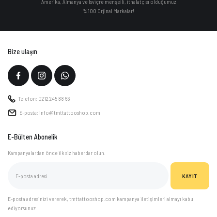
Amerika, Almanya ve İsviçre menşeili, ithalatçısı olduğumuz
%100 Orjinal Markalar!
Bize ulaşın
Telefon: 0212 245 88 63
E-posta: info@tmttattooshop.com
E-Bülten Abonelik
Kampanyalardan önce ilk siz haberdar olun.
KAYIT
E-posta adresinizi vererek, tmttattooshop.com kampanya iletişimleri almayı kabul
ediyorsunuz.