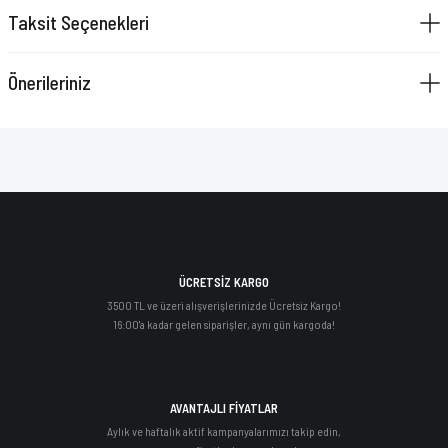
Taksit Seçenekleri
Önerileriniz
ÜCRETSİZ KARGO
3500 TL ve üzeri alışverişlerinizde Ücretsiz Kargo!
16:00'a kadar gelen siparişler, aynı gün kargoda!
AVANTAJLI FİYATLAR
Aylık ve haftalık aktif kampanyalarımızı takip edin,