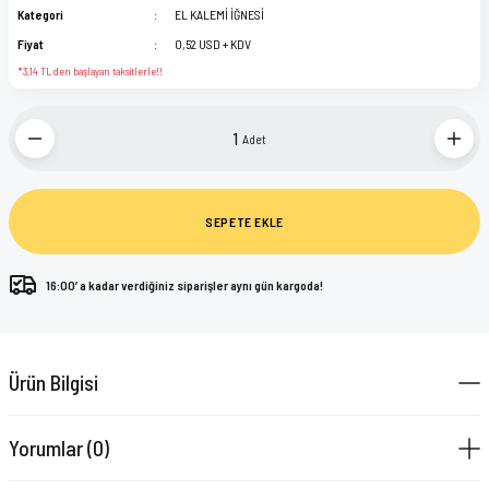
Kategori
EL KALEMİ İĞNESİ
Fiyat
0,52 USD + KDV
*3,14 TL den başlayan taksitlerle!!
Adet
SEPETE EKLE
16:00’ a kadar verdiğiniz siparişler aynı gün kargoda!
Ürün Bilgisi
Yorumlar (0)