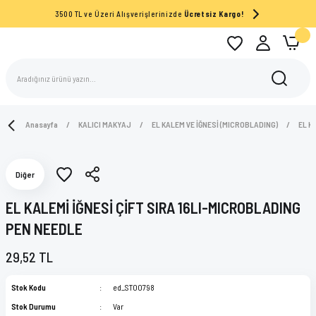
3500 TL ve Üzeri Alışverişlerinizde
Ücretsiz Kargo!
Anasayfa
KALICI MAKYAJ
EL KALEM VE İĞNESİ (MICROBLADING)
EL K
Diğer
EL KALEMİ İĞNESİ ÇİFT SIRA 16LI-MICROBLADING
PEN NEEDLE
29,52 TL
Stok Kodu
ed_ST00798
Stok Durumu
Var