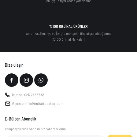
en uygun fiyatlardan yararlanın!
%100 ORJİNAL ÜRÜNLER
Amerika, Almanya ve İsviçre menşeili, ithalatçısı olduğumuz
%100 Orjinal Markalar!
Bize ulaşın
Telefon: 0212 245 88 63
E-posta: info@tmttattooshop.com
E-Bülten Abonelik
Kampanyalardan önce ilk siz haberdar olun.