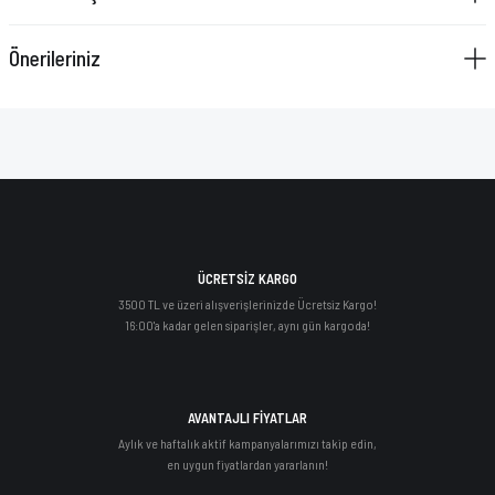
Önerileriniz
ÜCRETSİZ KARGO
3500 TL ve üzeri alışverişlerinizde Ücretsiz Kargo!
16:00'a kadar gelen siparişler, aynı gün kargoda!
AVANTAJLI FİYATLAR
Aylık ve haftalık aktif kampanyalarımızı takip edin,
en uygun fiyatlardan yararlanın!