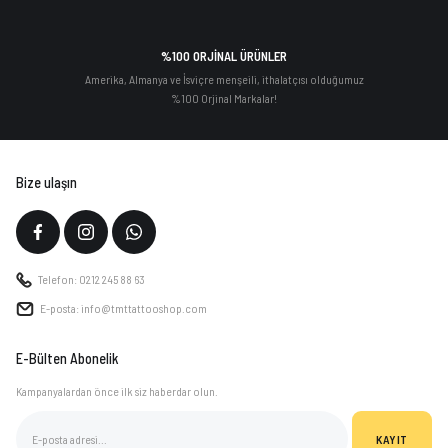
%100 ORJİNAL ÜRÜNLER
Amerika, Almanya ve İsviçre menşeili, ithalatçısı olduğumuz
%100 Orjinal Markalar!
Bize ulaşın
Telefon: 0212 245 88 63
E-posta: info@tmttattooshop.com
E-Bülten Abonelik
Kampanyalardan önce ilk siz haberdar olun.
KAYIT