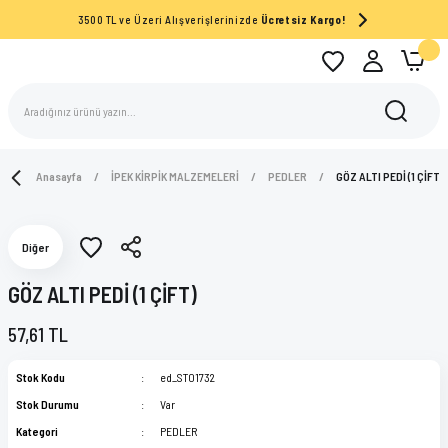
3500 TL ve Üzeri Alışverişlerinizde
Ücretsiz Kargo!
Anasayfa
İPEK KİRPİK MALZEMELERİ
PEDLER
GÖZ ALTI PEDİ (1 ÇİFT)
Diğer
GÖZ ALTI PEDİ (1 ÇİFT)
57,61 TL
Stok Kodu
ed_ST01732
Stok Durumu
Var
Kategori
PEDLER