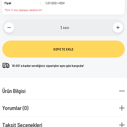
Fiyat
1,01 USD + KDV
*6,14 TL den başlayan taksitlerle!!
Adet
SEPETE EKLE
16:00’ a kadar verdiğiniz siparişler aynı gün kargoda!
Ürün Bilgisi
Yorumlar (0)
Taksit Seçenekleri