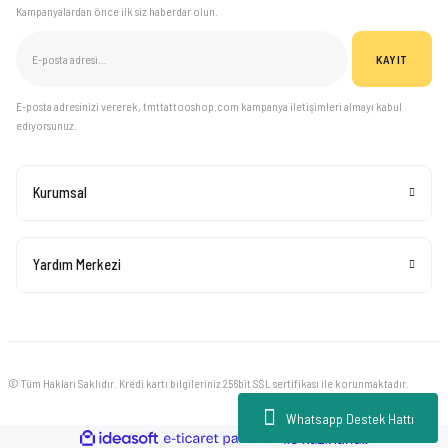
Kampanyalardan önce ilk siz haberdar olun.
KAYIT
E-posta adresinizi vererek, tmttattooshop.com kampanya iletişimleri almayı kabul
ediyorsunuz.
Kurumsal
Yardım Merkezi
© Tüm Hakları Saklıdır. Kredi kartı bilgileriniz 256bit SSL sertifikası ile korunmaktadır.
Whatsapp Destek Hattı
ideasoft
ile
e-