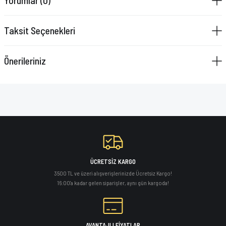
Yorumlar (0)
VAZELİN ÇUBUĞU
Taksit Seçenekleri
YAY SETİ
Önerileriniz
ÜCRETSİZ KARGO
3500 TL ve üzeri alışverişlerinizde Ücretsiz Kargo!
16:00'a kadar gelen siparişler, aynı gün kargoda!
AVANTAJLI FİYATLAR