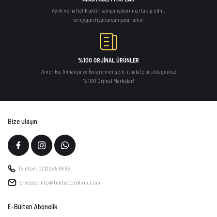
Aylık ve haftalık aktif kampanyalarımızı takip edin,
en uygun fiyatlardan yararlanın!
%100 ORJİNAL ÜRÜNLER
Amerika, Almanya ve İsviçre menşeili, ithalatçısı olduğumuz
%100 Orjinal Markalar!
Bize ulaşın
Telefon: 0212 245 88 63
E-posta: info@tmttattooshop.com
E-Bülten Abonelik