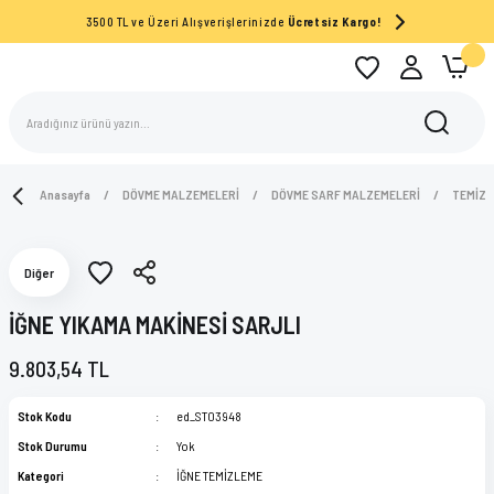
3500 TL ve Üzeri Alışverişlerinizde
Ücretsiz Kargo!
Anasayfa
DÖVME MALZEMELERİ
DÖVME SARF MALZEMELERİ
TEMİZL
Diğer
İĞNE YIKAMA MAKİNESİ SARJLI
9.803,54 TL
Stok Kodu
ed_ST03948
Stok Durumu
Yok
Kategori
İĞNE TEMİZLEME