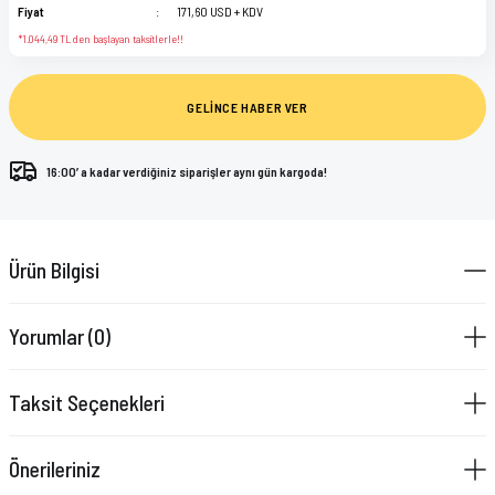
Fiyat
171,60 USD + KDV
*1.044,49 TL den başlayan taksitlerle!!
GELİNCE HABER VER
16:00’ a kadar verdiğiniz siparişler aynı gün kargoda!
Ürün Bilgisi
Yorumlar (0)
Taksit Seçenekleri
Önerileriniz