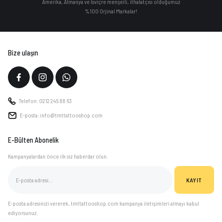
Amerika, Almanya ve İsviçre menşeili, ithalatçısı olduğumuz
%100 Orjinal Markalar!
Bize ulaşın
Telefon: 0212 245 88 63
E-posta: info@tmttattooshop.com
E-Bülten Abonelik
Kampanyalardan önce ilk siz haberdar olun.
KAYIT
E-posta adresinizi vererek, tmttattooshop.com kampanya iletişimleri almayı kabul
ediyorsunuz.