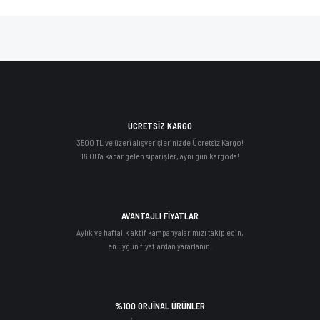
ÜCRETSİZ KARGO
3500 TL ve üzeri alışverişlerinizde Ücretsiz Kargo!
16:00'a kadar gelen siparişler, aynı gün kargoda!
AVANTAJLI FİYATLAR
Aylık ve haftalık aktif kampanyalarımızı takip edin,
en uygun fiyatlardan yararlanın!
%100 ORJİNAL ÜRÜNLER