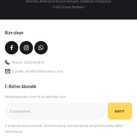
Amerika, Almanya ve İsviçre menşeili, ithalatçısı olduğumuz
%100 Orjinal Markalar!
Bize ulaşın
Telefon: 0212 245 88 63
E-posta: info@tmttattooshop.com
E-Bülten Abonelik
Kampanyalardan önce ilk siz haberdar olun.
KAYIT
E-posta adresinizi vererek, tmttattooshop.com kampanya iletişimleri almayı kabul
ediyorsunuz.