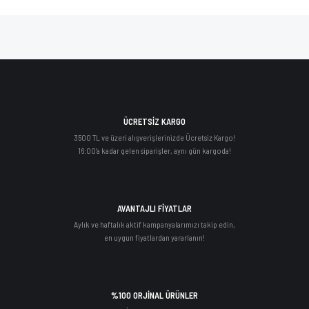
ÜCRETSİZ KARGO
3500 TL ve üzeri alışverişlerinizde Ücretsiz Kargo!
16:00'a kadar gelen siparişler, aynı gün kargoda!
AVANTAJLI FİYATLAR
Aylık ve haftalık aktif kampanyalarımızı takip edin,
en uygun fiyatlardan yararlanın!
%100 ORJİNAL ÜRÜNLER