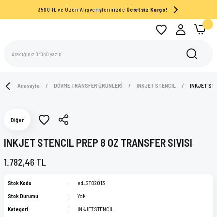
3500 TL ve Üzeri Alışverişlerinizde
Ücretsiz Kargo!
Anasayfa
DÖVME TRANSFER ÜRÜNLERİ
INKJET STENCIL
INKJET STE
Diğer
INKJET STENCIL PREP 8 OZ TRANSFER SIVISI
1.782,46 TL
Stok Kodu
ed_ST02013
Stok Durumu
Yok
Kategori
INKJET STENCIL