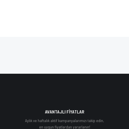
AVANTAJLI FİYATLAR
Aylık ve haftalık aktif kampanyalarımızı takip edin,
en uygun fiyatlardan yararlanın!