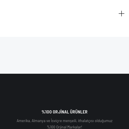
%100 ORJİNAL ÜRÜNLER
Amerika, Almanya ve İsviçre menşeili, ithalatçısı olduğumuz
%100 Orjinal Markalar!