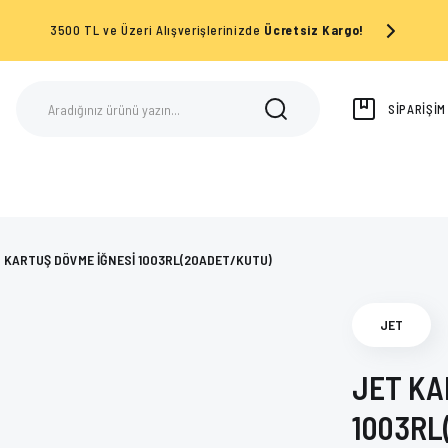
3500 TL ve Üzeri Alışverişlerinizde
Ücretsiz Kargo!
SİPARİŞİ
 KARTUŞ DÖVME İĞNESİ 1003RL(20ADET/KUTU)
JET
JET KA
1003RL