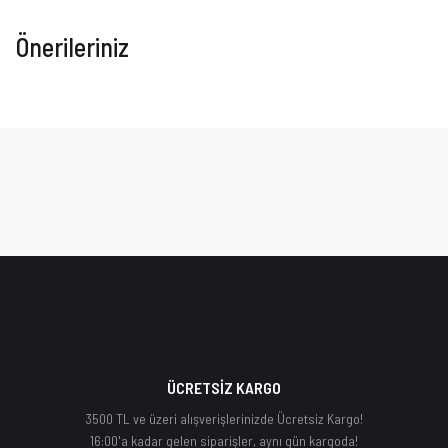
Önerileriniz
ÜCRETSİZ KARGO
3500 TL ve üzeri alışverişlerinizde Ücretsiz Kargo!
16:00'a kadar gelen siparişler, aynı gün kargoda!