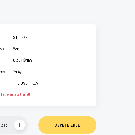
ST04279
mu
Var
ÇİZGİ İĞNESİ
resi
24 Ay
11,18 USD + KDV
başlayan taksitlerle!!
Adet
SEPETE EKLE