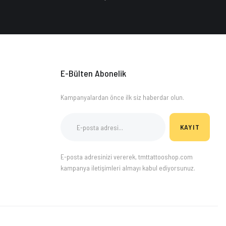
E-Bülten Abonelik
Kampanyalardan önce ilk siz haberdar olun.
KAYIT
E-posta adresinizi vererek, tmttattooshop.com
kampanya iletişimleri almayı kabul ediyorsunuz.