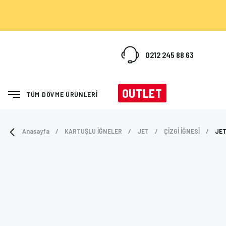
0212 245 88 63
OUTLET
TÜM DÖVME ÜRÜNLERİ
Anasayfa
KARTUŞLU İĞNELER
JET
ÇİZGİ İĞNESİ
JET