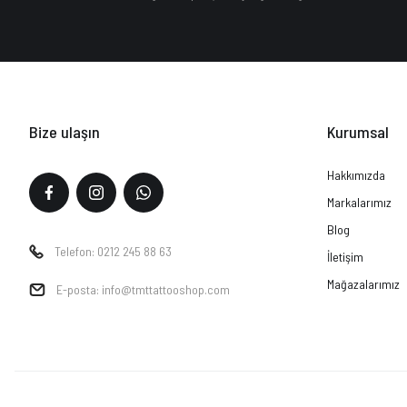
Bize ulaşın
Kurumsal
Hakkımızda
Markalarımız
Blog
Telefon: 0212 245 88 63
İletişim
Mağazalarımız
E-posta: info@tmttattooshop.com