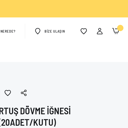
M NEREDE?
BİZE ULAŞIN
RTUŞ DÖVME İĞNESİ
(20ADET/KUTU)