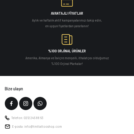
AVANTAJLI FİYATLAR
Aylık ve haftalık aktif kampanyalarımızı takip edin,
en uygun fiyatlardan yararlanın!
%100 ORJİNAL ÜRÜNLER
Amerika, Almanya ve İsviçre menşeili, ithalatçısı olduğumuz
%100 Orjinal Markalar!
Bize ulaşın
Telefon: 0212 245 88 63
E-posta: info@tmttattooshop.com