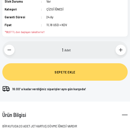
Stok Durumu
Var
KWADRON
KAFA LAMBASI
Kategori
ÇİZGİ İĞNESİ
Garanti Süresi
24 Ay
PANTHERA INK
KARTUŞ İĞNE STANDI
Fiyat
11,18 USD + KDV
*68,07 TL den başlayan taksitlerle!!
POLYNESIAN INK
KORUMA POŞETLERİ
STARBRITE
MAKİNA PARÇALARI
Adet
VIKING BY DYNAMIC
PRATİK KALEMİ
SEPETE EKLE
ŞİŞELER
16:00’ a kadar verdiğiniz siparişler aynı gün kargoda!
STREÇ FİLMLER
TEMİZLEME ÜRÜNLERİ
Ürün Bilgisi
TUTACAK KORUYUCULARI
BİR KUTUDA 20 ADET JET KARTUŞ DÖVME İĞNESİ VARDIR