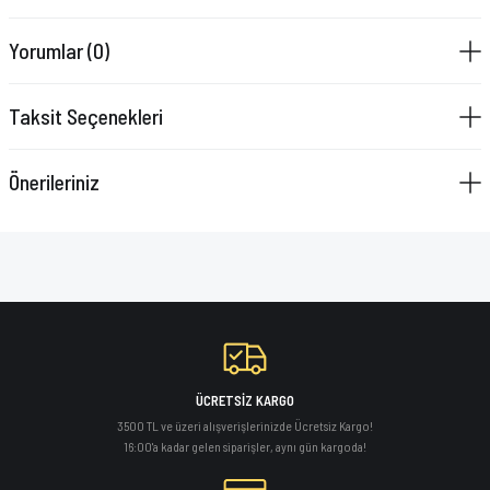
VAZELİN ÇUBUĞU
Yorumlar (0)
YAY SETİ
Taksit Seçenekleri
Önerileriniz
ÜCRETSİZ KARGO
3500 TL ve üzeri alışverişlerinizde Ücretsiz Kargo!
16:00'a kadar gelen siparişler, aynı gün kargoda!