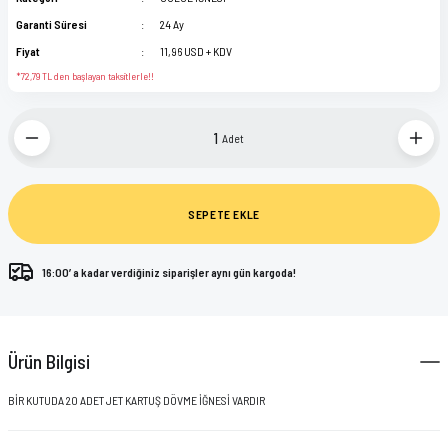
KWADRON
KAFA LAMBASI
Garanti Süresi
24 Ay
Fiyat
11,96 USD + KDV
PANTHERA INK
KARTUŞ İĞNE STANDI
*72,79 TL den başlayan taksitlerle!!
POLYNESIAN INK
KORUMA POŞETLERİ
Adet
STARBRITE
MAKİNA PARÇALARI
VIKING BY DYNAMIC
PRATİK KALEMİ
SEPETE EKLE
ŞİŞELER
16:00’ a kadar verdiğiniz siparişler aynı gün kargoda!
STREÇ FİLMLER
Ürün Bilgisi
TEMİZLEME ÜRÜNLERİ
BİR KUTUDA 20 ADET JET KARTUŞ DÖVME İĞNESİ VARDIR
TUTACAK KORUYUCULARI