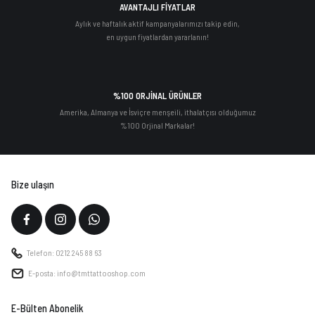
AVANTAJLI FİYATLAR
Aylık ve haftalık aktif kampanyalarımızı takip edin,
en uygun fiyatlardan yararlanın!
%100 ORJİNAL ÜRÜNLER
Amerika, Almanya ve İsviçre menşeili, ithalatçısı olduğumuz
%100 Orjinal Markalar!
Bize ulaşın
Telefon: 0212 245 88 63
E-posta: info@tmttattooshop.com
E-Bülten Abonelik