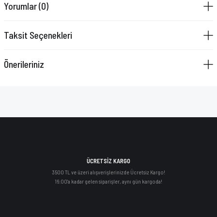
Yorumlar (0)
VAZELİN ÇUBUĞU
YAY SETİ
Taksit Seçenekleri
Önerileriniz
ÜCRETSİZ KARGO
3500 TL ve üzeri alışverişlerinizde Ücretsiz Kargo!
16:00'a kadar gelen siparişler, aynı gün kargoda!