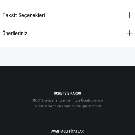
Taksit Seçenekleri
Önerileriniz
ÜCRETSİZ KARGO
3500 TL ve üzeri alışverişlerinizde Ücretsiz Kargo!
16:00'a kadar gelen siparişler, aynı gün kargoda!
AVANTAJLI FİYATLAR