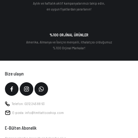
Aylık ve haftalık aktif kampanyalarımızı takip edin,
en uygun fiyatlardan yararlanın!
%100 ORJİNAL ÜRÜNLER
Amerika, Almanya ve İsviçre menşeili, ithalatçısı olduğumuz
%100 Orjinal Markalar!
Bize ulaşın
Telefon: 0212 245 88 63
E-posta: info@tmttattooshop.com
E-Bülten Abonelik