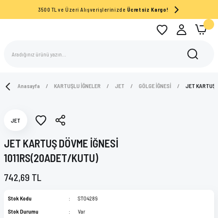
3500 TL ve Üzeri Alışverişlerinizde
Ücretsiz Kargo!
Anasayfa
KARTUŞLU İĞNELER
JET
GÖLGE İĞNESİ
JET KARTUŞ 
JET
JET KARTUŞ DÖVME İĞNESİ
1011RS(20ADET/KUTU)
742,69 TL
Stok Kodu
ST04289
Stok Durumu
Var