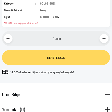
Kategori
GÖLGE İĞNESİ
Garanti Süresi
24 Ay
Fiyat
13,00 USD + KDV
*79,13 TL den başlayan taksitlerle!!
Adet
SEPETE EKLE
16:00’ a kadar verdiğiniz siparişler aynı gün kargoda!
Ürün Bilgisi
Yorumlar (0)