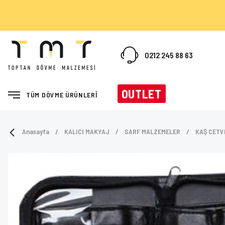
0212 245 88 63
OUTLET
TÜM DÖVME ÜRÜNLERİ
Anasayfa
KALICI MAKYAJ
SARF MALZEMELER
KAŞ CETV