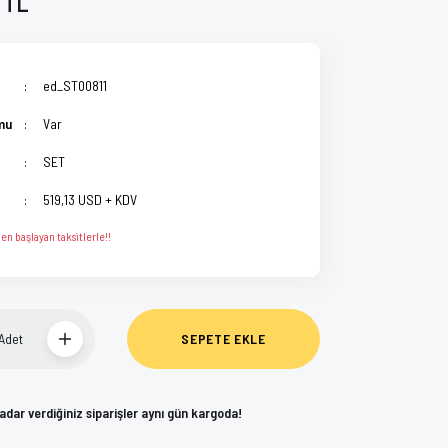
 TL
ed_ST00811
mu
Var
SET
519,13 USD + KDV
en başlayan taksitlerle!!
Adet
SEPETE EKLE
kadar verdiğiniz siparişler aynı gün kargoda!