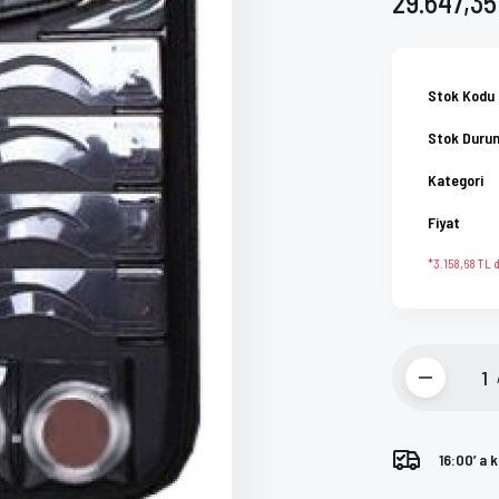
29.647,35
Stok Kodu
Stok Duru
Kategori
Fiyat
*3.158,68 TL d
16:00’ a 