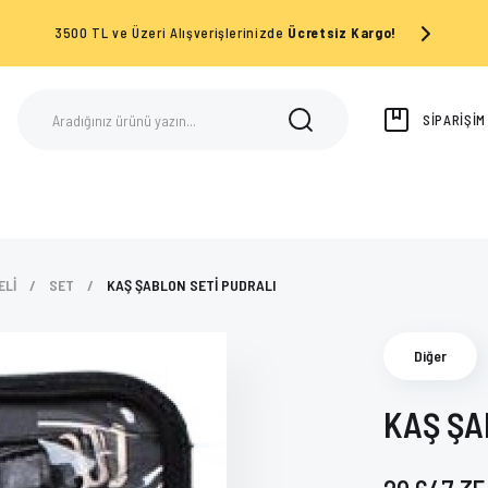
3500 TL ve Üzeri Alışverişlerinizde
Ücretsiz Kargo!
SİPARİŞİ
ELİ
SET
KAŞ ŞABLON SETİ PUDRALI
Diğer
KAŞ ŞA