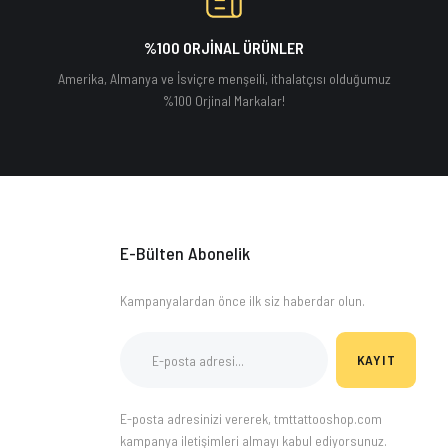
%100 ORJİNAL ÜRÜNLER
Amerika, Almanya ve İsviçre menşeili, ithalatçısı olduğumuz
%100 Orjinal Markalar!
E-Bülten Abonelik
Kampanyalardan önce ilk siz haberdar olun.
KAYIT
E-posta adresinizi vererek, tmttattooshop.com
kampanya iletişimleri almayı kabul ediyorsunuz.