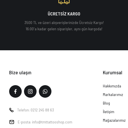
ÜCRETSİZ KARGO
3500 TL ve üzeri alışverişlerinizde Ücretsiz Kargo!
16:00'a kadar gelen siparişler, aynı gün kargoda!
Bize ulaşın
Kurumsal
Hakkımızda
Markalarımız
Blog
Telefon: 0212 245 88 63
İletişim
Mağazalarımız
E-posta: info@tmttattooshop.com