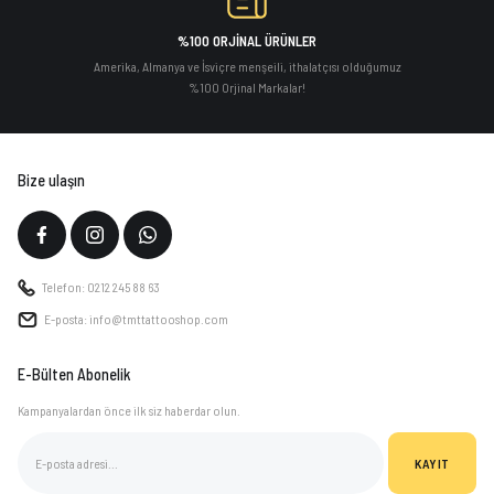
%100 ORJİNAL ÜRÜNLER
Amerika, Almanya ve İsviçre menşeili, ithalatçısı olduğumuz
%100 Orjinal Markalar!
Bize ulaşın
Telefon: 0212 245 88 63
E-posta: info@tmttattooshop.com
E-Bülten Abonelik
Kampanyalardan önce ilk siz haberdar olun.
KAYIT