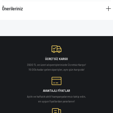
VAZELİN ÇUBUĞU
Önerileriniz
YAY SETİ
ÜCRETSİZ KARGO
3500 TL ve üzeri alışverişlerinizde Ücretsiz Kargo!
16:00'a kadar gelen siparişler, aynı gün kargoda!
AVANTAJLI FİYATLAR
Aylık ve haftalık aktif kampanyalarımızı takip edin,
en uygun fiyatlardan yararlanın!