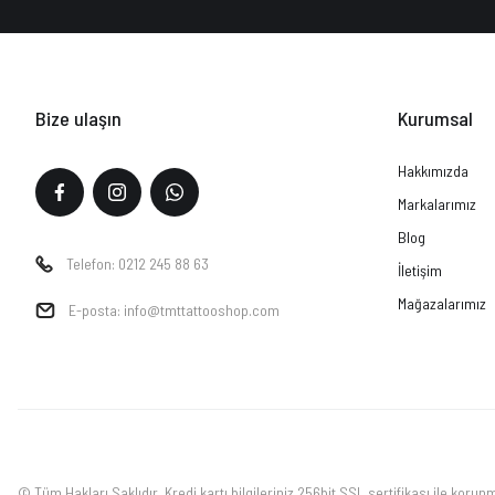
Bize ulaşın
Kurumsal
Hakkımızda
Markalarımız
Blog
Telefon: 0212 245 88 63
İletişim
Mağazalarımız
E-posta: info@tmttattooshop.com
© Tüm Hakları Saklıdır. Kredi kartı bilgileriniz 256bit SSL sertifikası ile korun