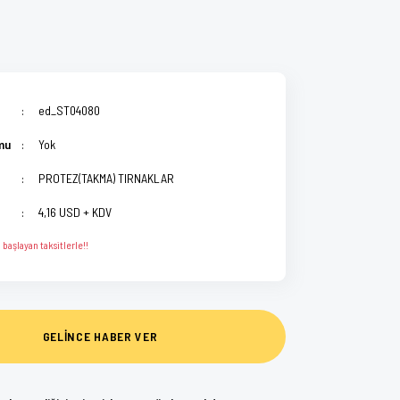
ed_ST04080
mu
Yok
PROTEZ(TAKMA) TIRNAKLAR
4,16 USD + KDV
başlayan taksitlerle!!
GELİNCE HABER VER