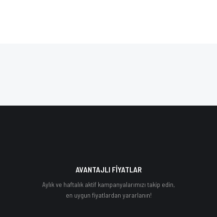
AVANTAJLI FİYATLAR
Aylık ve haftalık aktif kampanyalarımızı takip edin,
en uygun fiyatlardan yararlanın!