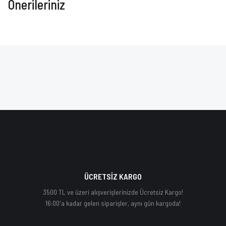
Önerileriniz
ÜCRETSİZ KARGO
3500 TL ve üzeri alışverişlerinizde Ücretsiz Kargo!
16:00'a kadar gelen siparişler, aynı gün kargoda!