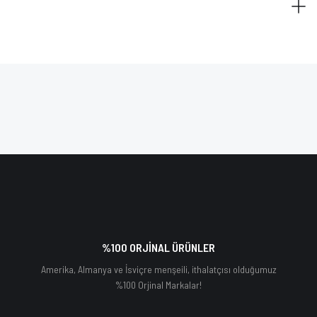
%100 ORJİNAL ÜRÜNLER
Amerika, Almanya ve İsviçre menşeili, ithalatçısı olduğumuz
%100 Orjinal Markalar!