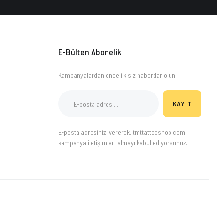
E-Bülten Abonelik
Kampanyalardan önce ilk siz haberdar olun.
KAYIT
E-posta adresinizi vererek, tmttattooshop.com
kampanya iletişimleri almayı kabul ediyorsunuz.