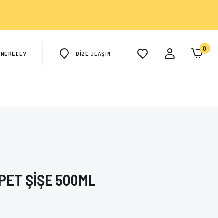
0
M NEREDE?
BİZE ULAŞIN
İPET ŞİŞE 500ML