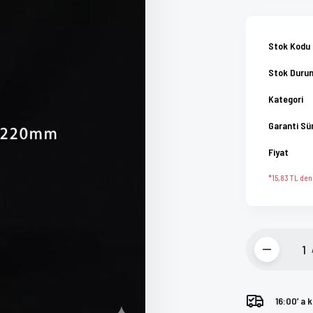
Stok Kodu
Stok Duru
Kategori
Garanti Sü
Fiyat
*15,83 TL den 
16:00’ a 