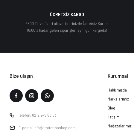
ÜCRETSİZ KARGO
3500 TL ve üzeri alışverişlerinizde Ücretsiz Kargo!
16:00'a kadar gelen siparişler, aynı gün kargoda!
Bize ulaşın
Kurumsal
Hakkımızda
Markalarımız
Blog
Telefon: 0212 245 88 63
İletişim
Mağazalarımız
E-posta: info@tmttattooshop.com