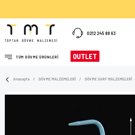
0212 245 88 63
OUTLET
TÜM DÖVME ÜRÜNLERİ
Anasayfa
DÖVME MALZEMELERİ
DÖVME SARF MALZEMELERİ