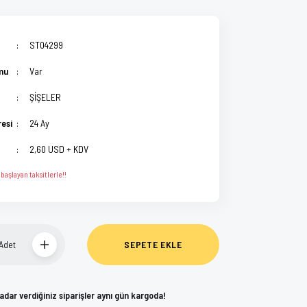
ST04299
mu
Var
ŞİŞELER
resi
24 Ay
2,60 USD + KDV
başlayan taksitlerle!!
Adet
SEPETE EKLE
kadar verdiğiniz siparişler aynı gün kargoda!