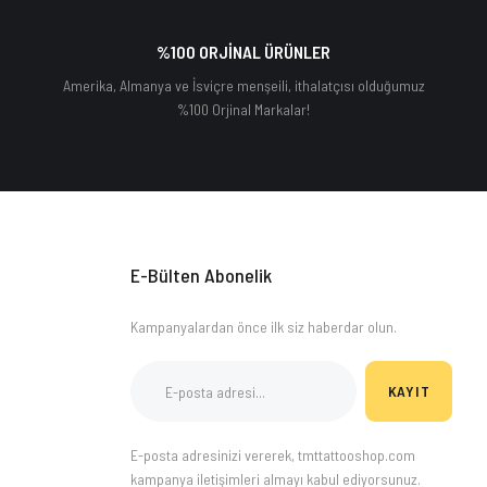
%100 ORJİNAL ÜRÜNLER
Amerika, Almanya ve İsviçre menşeili, ithalatçısı olduğumuz
%100 Orjinal Markalar!
E-Bülten Abonelik
Kampanyalardan önce ilk siz haberdar olun.
KAYIT
E-posta adresinizi vererek, tmttattooshop.com
kampanya iletişimleri almayı kabul ediyorsunuz.