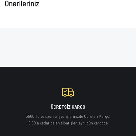
Önerileriniz
ÜCRETSİZ KARGO
3500 TL ve üzeri alışverişlerinizde Ücretsiz Kargo!
16:00'a kadar gelen siparişler, aynı gün kargoda!