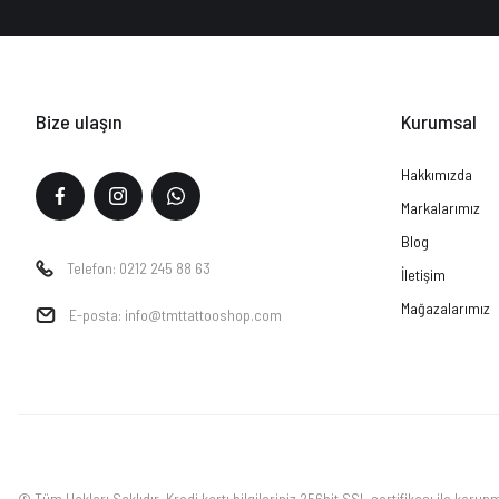
Bize ulaşın
Kurumsal
Hakkımızda
Markalarımız
Blog
Telefon: 0212 245 88 63
İletişim
Mağazalarımız
E-posta: info@tmttattooshop.com
© Tüm Hakları Saklıdır. Kredi kartı bilgileriniz 256bit SSL sertifikası ile korun