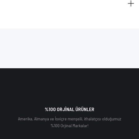
%100 ORJİNAL ÜRÜNLER
Amerika, Almanya ve İsviçre menşeili, ithalatçısı olduğumuz
%100 Orjinal Markalar!