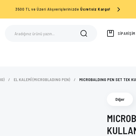
3500 TL ve Üzeri Alışverişlerinizde
Ücretsiz Kargo!
SİPARİŞİ
NG)
EL KALEMİ (MICROBLADING PEN)
MICROBALDING PEN SET TEK K
Diğer
MICROB
KULLAN