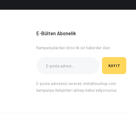
E-Bülten Abonelik
Kampanyalardan önce ilk siz haberdar olun.
KAYIT
E-posta adresinizi vererek, tmttattooshop.com
kampanya iletişimleri almayı kabul ediyorsunuz.