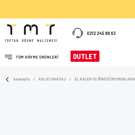
0212 245 88 63
OUTLET
TÜM DÖVME ÜRÜNLERİ
Anasayfa
KALICI MAKYAJ
EL KALEM VE İĞNESİ (MICROBLADI