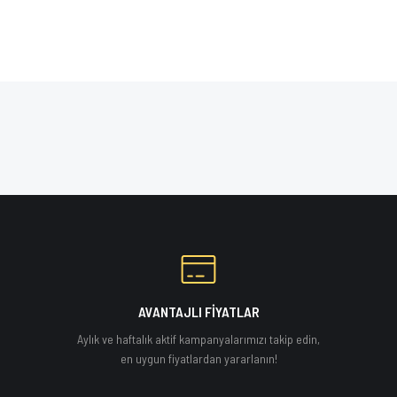
AVANTAJLI FİYATLAR
Aylık ve haftalık aktif kampanyalarımızı takip edin,
en uygun fiyatlardan yararlanın!