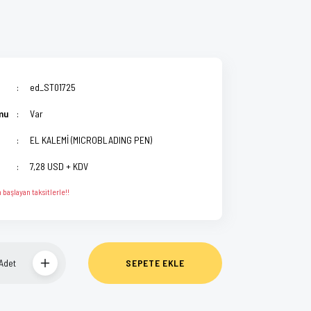
ed_ST01725
mu
Var
EL KALEMİ (MICROBLADING PEN)
7,28 USD + KDV
başlayan taksitlerle!!
Adet
SEPETE EKLE