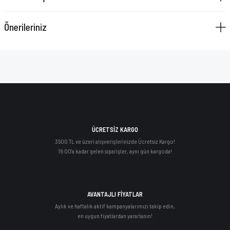
Önerileriniz
ÜCRETSİZ KARGO
3500 TL ve üzeri alışverişlerinizde Ücretsiz Kargo!
16:00'a kadar gelen siparişler, aynı gün kargoda!
AVANTAJLI FİYATLAR
Aylık ve haftalık aktif kampanyalarımızı takip edin,
en uygun fiyatlardan yararlanın!