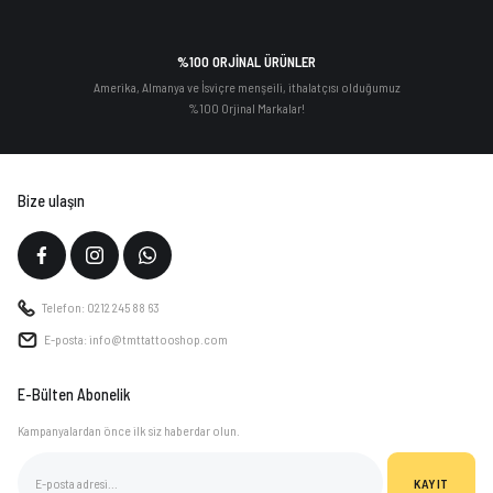
%100 ORJİNAL ÜRÜNLER
Amerika, Almanya ve İsviçre menşeili, ithalatçısı olduğumuz
%100 Orjinal Markalar!
Bize ulaşın
Telefon: 0212 245 88 63
E-posta: info@tmttattooshop.com
E-Bülten Abonelik
Kampanyalardan önce ilk siz haberdar olun.
KAYIT