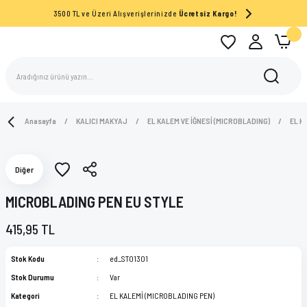
3500 TL ve Üzeri Alışverişlerinizde
Ücretsiz Kargo!
Anasayfa
KALICI MAKYAJ
EL KALEM VE İĞNESİ (MICROBLADING)
EL K
Diğer
MICROBLADING PEN EU STYLE
415,95 TL
Stok Kodu
ed_ST01301
Stok Durumu
Var
Kategori
EL KALEMİ (MICROBLADING PEN)