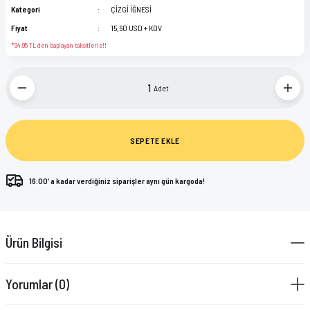
Kategori
ÇİZGİ İĞNESİ
Fiyat
15,60 USD + KDV
*94,95 TL den başlayan taksitlerle!!
Adet
SEPETE EKLE
16:00’ a kadar verdiğiniz siparişler aynı gün kargoda!
Ürün Bilgisi
Yorumlar (0)