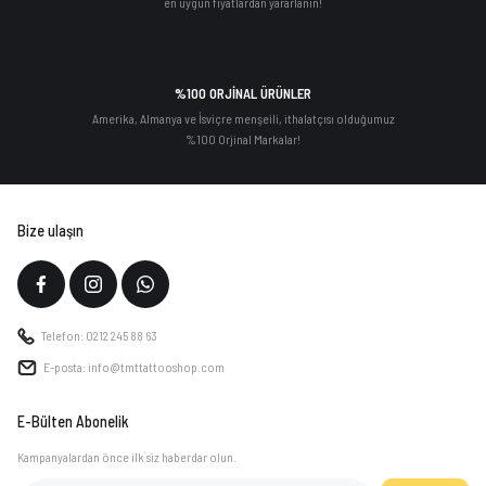
en uygun fiyatlardan yararlanın!
%100 ORJİNAL ÜRÜNLER
Amerika, Almanya ve İsviçre menşeili, ithalatçısı olduğumuz
%100 Orjinal Markalar!
Bize ulaşın
Telefon: 0212 245 88 63
E-posta: info@tmttattooshop.com
E-Bülten Abonelik
Kampanyalardan önce ilk siz haberdar olun.