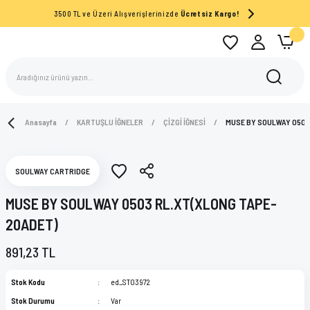
3500 TL ve Üzeri Alışverişlerinizde
Ücretsiz Kargo!
Anasayfa
KARTUŞLU İĞNELER
ÇİZGİ İĞNESİ
MUSE BY SOULWAY 0503
SOULWAY CARTRIDGE
MUSE BY SOULWAY 0503 RL.XT(XLONG TAPE-
20ADET)
891,23 TL
Stok Kodu
ed_ST03972
Stok Durumu
Var