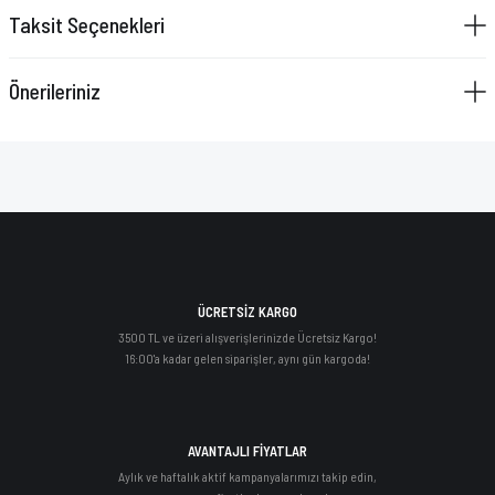
Taksit Seçenekleri
Önerileriniz
ÜCRETSİZ KARGO
3500 TL ve üzeri alışverişlerinizde Ücretsiz Kargo!
16:00'a kadar gelen siparişler, aynı gün kargoda!
AVANTAJLI FİYATLAR
Aylık ve haftalık aktif kampanyalarımızı takip edin,