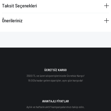
Taksit Seçenekleri
Önerileriniz
ÜCRETSİZ KARGO
3500 TL ve üzeri alışverişlerinizde Ücretsiz Kargo!
16:00'a kadar gelen siparişler, aynı gün kargoda!
AVANTAJLI FİYATLAR
Aylık ve haftalık aktif kampanyalarımızı takip edin,