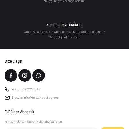
en uygun fiyatlardan yararlanın!
%100 ORJİNAL ÜRÜNLER
Amerika, Almanya ve İsviçre menşeili, ithalatçısı olduğumuz
%100 Orjinal Markalar!
Bize ulaşın
Telefon: 0212 245 88 63
E-posta: info@tmttattooshop.com
E-Bülten Abonelik
Kampanyalardan önce ilk siz haberdar olun.