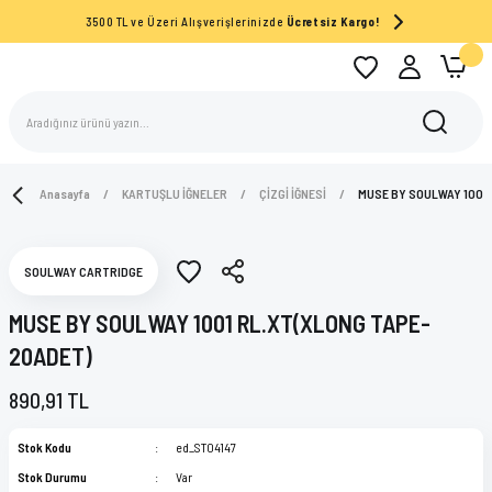
3500 TL ve Üzeri Alışverişlerinizde
Ücretsiz Kargo!
Anasayfa
KARTUŞLU İĞNELER
ÇİZGİ İĞNESİ
MUSE BY SOULWAY 1001 
SOULWAY CARTRIDGE
MUSE BY SOULWAY 1001 RL.XT(XLONG TAPE-
20ADET)
890,91 TL
Stok Kodu
ed_ST04147
Stok Durumu
Var