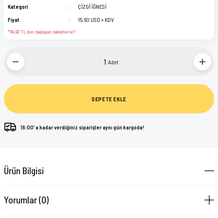
Kategori
ÇİZGİ İĞNESİ
Fiyat
15,60 USD + KDV
*94,92 TL den başlayan taksitlerle!!
Adet
SEPETE EKLE
16:00’ a kadar verdiğiniz siparişler aynı gün kargoda!
Ürün Bilgisi
Yorumlar (0)