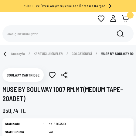
3500 TL ve Üzeri Alışverişlerinizde
Ücretsiz Kargo!
Anasayfa
KARTUŞLU İĞNELER
GÖLGE İĞNESİ
MUSE BY SOULWAY 100
SOULWAY CARTRIDGE
MUSE BY SOULWAY 1007 RM.MT(MEDIUM TAPE-
20ADET)
950,74 TL
Stok Kodu
ed_ST03510
Stok Durumu
Var