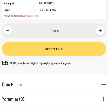
Kategori
GÖLGE İĞNESİ
Fiyat
16,64 USD + KDV
*101,29 TL den başlayan taksitlerle!!
Adet
SEPETE EKLE
16:00’ a kadar verdiğiniz siparişler aynı gün kargoda!
Ürün Bilgisi
Yorumlar (0)