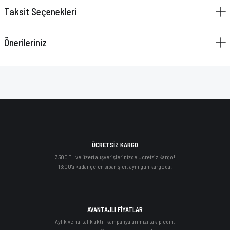
Taksit Seçenekleri
Önerileriniz
ÜCRETSİZ KARGO
3500 TL ve üzeri alışverişlerinizde Ücretsiz Kargo!
16:00'a kadar gelen siparişler, aynı gün kargoda!
AVANTAJLI FİYATLAR
Aylık ve haftalık aktif kampanyalarımızı takip edin,