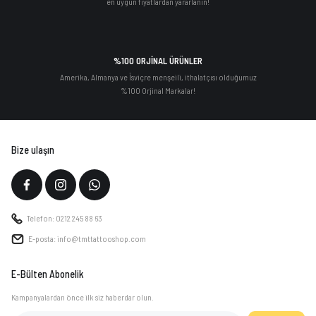
en uygun fiyatlardan yararlanın!
%100 ORJİNAL ÜRÜNLER
Amerika, Almanya ve İsviçre menşeili, ithalatçısı olduğumuz
%100 Orjinal Markalar!
Bize ulaşın
Telefon: 0212 245 88 63
E-posta: info@tmttattooshop.com
E-Bülten Abonelik
Kampanyalardan önce ilk siz haberdar olun.