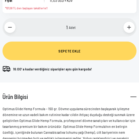
Fiyat
11,03 USD + KDV
KWADRON
KAFA LAMBASI
*67,08 TL den başlayan taksitlerle!!
PANTHERA INK
KARTUŞ İĞNE STANDI
Adet
POLYNESIAN INK
KORUMA POŞETLERİ
STARBRITE
MAKİNA PARÇALARI
SEPETE EKLE
VIKING BY DYNAMIC
PRATİK KALEMİ
16:00’ a kadar verdiğiniz siparişler aynı gün kargoda!
ŞİŞELER
Ürün Bilgisi
STREÇ FİLMLER
Optimus Glide Hemp Formula – 150 gr. Dövme uygulama sürecinden başlayarak iyileşme
TEMİZLEME ÜRÜNLERİ
dönemine ve uzun vadeli bakım rutinine kadar cildin ihtiyaç duyduğu desteği sunmak üzere
geliştirilen Optimus Glide Hemp Formula, profesyonel dövme sanatçıları ve kullanıcılar için
tasarlanmış premium bir bakım ürünüdür. Optimus Glide Hemp Formula'nın en belirgin
TUTACAK KORUYUCULARI
özelliği, içeriğinde bulunan Cannabis sativa tohumu yağı (hemp), cilt bariyerinin nem
dengesini bozmadan hızlı ve sağlıklı iyileşmesini sağlar. Yoğun renklendirici ve gereksiz