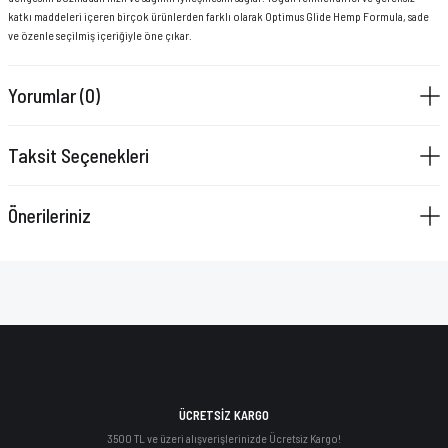
VAZELİN ÇUBUĞU
katkı maddeleri içeren birçok ürünlerden farklı olarak Optimus Glide Hemp Formula, sade
ve özenle seçilmiş içeriğiyle öne çıkar.
YAY SETİ
Yorumlar (0)
Taksit Seçenekleri
Önerileriniz
ÜCRETSİZ KARGO
3500 TL ve üzeri alışverişlerinizde Ücretsiz Kargo!