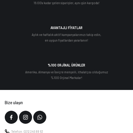
16:00'a kadar gelen siparişler, aynı gün kargoda!
AVANTAJLI FİYATLAR
Aylık ve haftalık aktif kampanyalarımızı takip edin,
en uygun fiyatlardan yararlanın!
%100 ORJİNAL ÜRÜNLER
Amerika, Almanya ve İsviçre menşeili, ithalatçısı olduğumuz
%100 Orjinal Markalar!
Bize ulaşın
Telefon: 0212 245 88 63