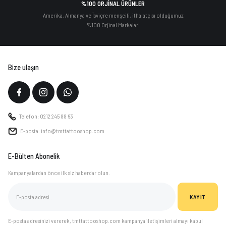
%100 ORJİNAL ÜRÜNLER
Amerika, Almanya ve İsviçre menşeili, ithalatçısı olduğumuz
%100 Orjinal Markalar!
Bize ulaşın
Telefon: 0212 245 88 63
E-posta: info@tmttattooshop.com
E-Bülten Abonelik
Kampanyalardan önce ilk siz haberdar olun.
KAYIT
E-posta adresinizi vererek, tmttattooshop.com kampanya iletişimleri almayı kabul