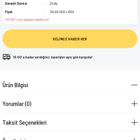
Garanti Süresi
24 Ay
Fiyat
36,40 USD + KDV
*221,56 TL den başlayan taksitlerle!!
GELİNCE HABER VER
16:00’ a kadar verdiğiniz siparişler aynı gün kargoda!
Ürün Bilgisi
Yorumlar (0)
Taksit Seçenekleri