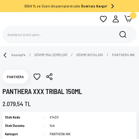
3500 TL ve Üzeri Alışverişlerinizde
Ücretsiz Kargo!
Anasayfa
DÖVME MALZEMELERİ
DÖVME BOYALARI
PANTHERA INK
PANTHERA
PANTHERA XXX TRIBAL 150ML
2.079,54 TL
Stok Kodu
X1430
Stok Durumu
Yok
Kategori
PANTHERA INK