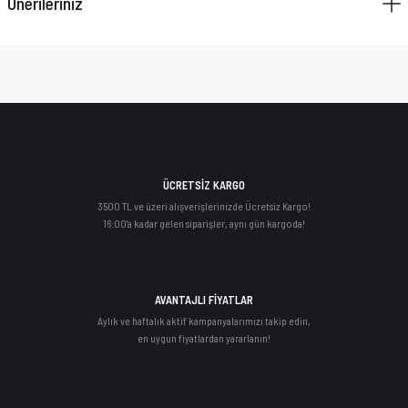
Önerileriniz
ÜCRETSİZ KARGO
3500 TL ve üzeri alışverişlerinizde Ücretsiz Kargo!
16:00'a kadar gelen siparişler, aynı gün kargoda!
AVANTAJLI FİYATLAR
Aylık ve haftalık aktif kampanyalarımızı takip edin,
en uygun fiyatlardan yararlanın!