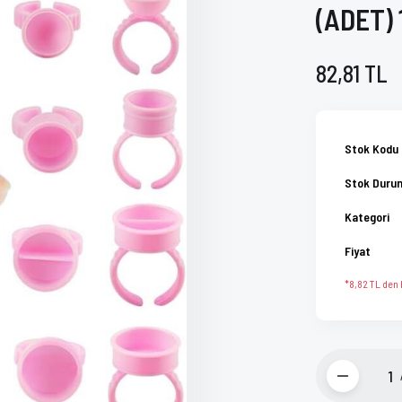
(ADET)
82,81 TL
Stok Kodu
Stok Duru
Kategori
Fiyat
*8,82 TL den b