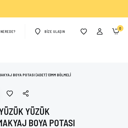
0
M NEREDE?
BİZE ULAŞIN
AKYAJ BOYA POTASI (ADET) 13MM BÖLMELİ
YÜZÜK YÜZÜK
MAKYAJ BOYA POTASI