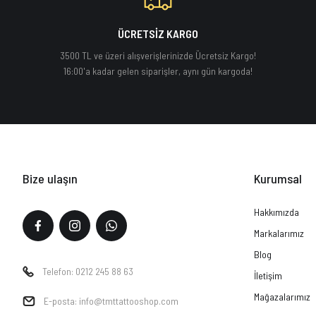
ÜCRETSİZ KARGO
3500 TL ve üzeri alışverişlerinizde Ücretsiz Kargo!
16:00'a kadar gelen siparişler, aynı gün kargoda!
Bize ulaşın
Kurumsal
Hakkımızda
Markalarımız
Blog
Telefon: 0212 245 88 63
İletişim
Mağazalarımız
E-posta: info@tmttattooshop.com