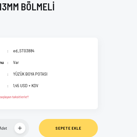
 13MM BÖLMELİ
ed_ST03884
mu
Var
YÜZÜK BOYA POTASI
1,45 USD + KDV
aşlayan taksitlerle!!
Adet
SEPETE EKLE