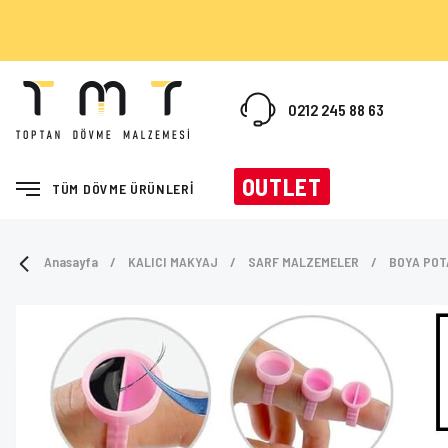
0212 245 88 63
OUTLET
TÜM DÖVME ÜRÜNLERİ
Anasayfa
KALICI MAKYAJ
SARF MALZEMELER
BOYA POT