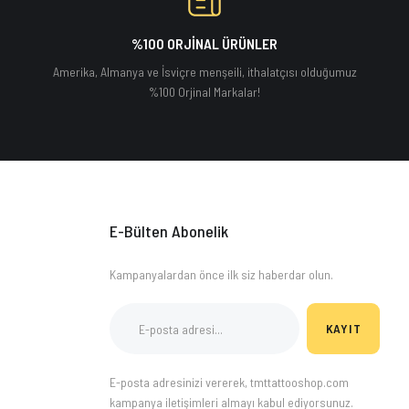
%100 ORJİNAL ÜRÜNLER
Amerika, Almanya ve İsviçre menşeili, ithalatçısı olduğumuz
%100 Orjinal Markalar!
E-Bülten Abonelik
Kampanyalardan önce ilk siz haberdar olun.
KAYIT
E-posta adresinizi vererek, tmttattooshop.com
kampanya iletişimleri almayı kabul ediyorsunuz.