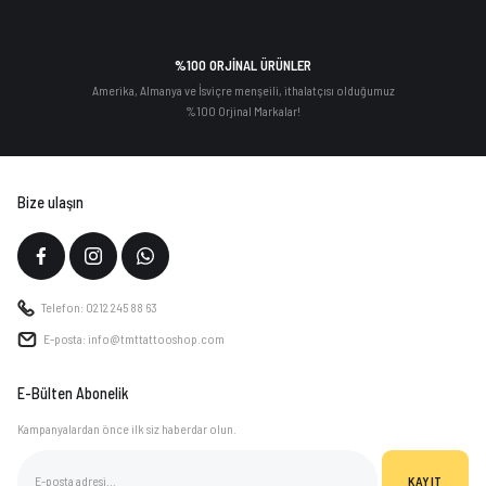
%100 ORJİNAL ÜRÜNLER
Amerika, Almanya ve İsviçre menşeili, ithalatçısı olduğumuz
%100 Orjinal Markalar!
Bize ulaşın
Telefon: 0212 245 88 63
E-posta: info@tmttattooshop.com
E-Bülten Abonelik
Kampanyalardan önce ilk siz haberdar olun.
KAYIT