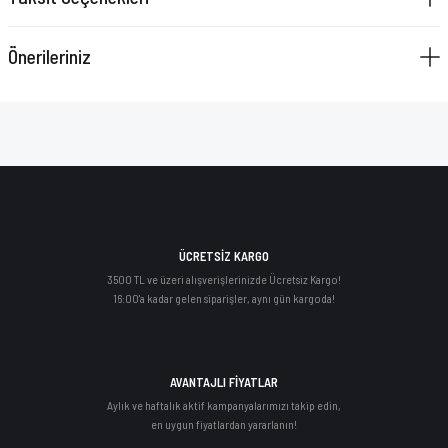
VAZELİN ÇUBUĞU
Önerileriniz
YAY SETİ
ÜCRETSİZ KARGO
3500 TL ve üzeri alışverişlerinizde Ücretsiz Kargo!
16:00'a kadar gelen siparişler, aynı gün kargoda!
AVANTAJLI FİYATLAR
Aylık ve haftalık aktif kampanyalarımızı takip edin,
en uygun fiyatlardan yararlanın!